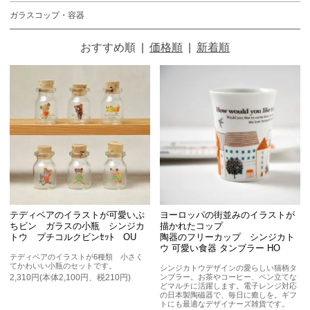
ガラスコップ・容器
おすすめ順
|
価格順
|
新着順
テディベアのイラストが可愛いぷ
ヨーロッパの街並みのイラストが
ちビン ガラスの小瓶 シンジカ
描かれたコップ
トウ プチコルクビンｾｯﾄ OU
陶器のフリーカップ シンジカト
ウ 可愛い食器 タンブラー HO
テディベアのイラストが6種類 小さく
てかわいい小瓶のセットです。
シンジカトウデザインの愛らしい猫柄タ
ンブラー。お茶やコーヒー、ペン立てな
2,310円(本体2,100円、税210円)
どマルチに活躍します。電子レンジ対応
の日本製陶磁器で、毎日に癒しを。ギフ
トにも最適なデザイナーズ雑貨です。