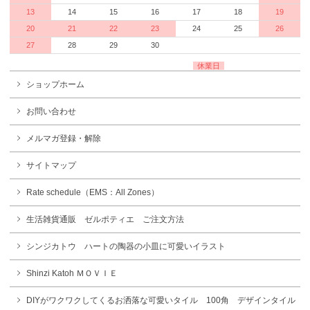
13
14
15
16
17
18
19
20
21
22
23
24
25
26
27
28
29
30
休業日
ショップホーム
お問い合わせ
メルマガ登録・解除
サイトマップ
Rate schedule（EMS：All Zones）
生活雑貨通販 ゼルポティエ ご注文方法
シンジカトウ ハートの陶器の小皿に可愛いイラスト
Shinzi Katoh ＭＯＶＩＥ
DIYがワクワクしてくるお洒落な可愛いタイル 100角 デザインタイル