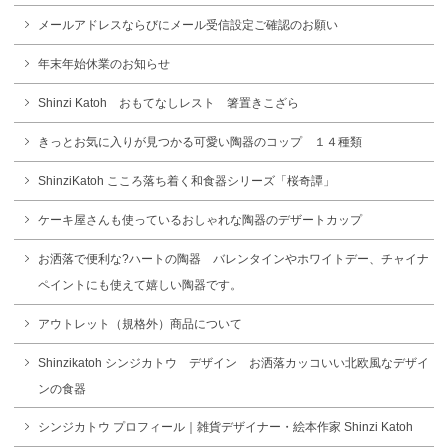
メールアドレスならびにメール受信設定ご確認のお願い
年末年始休業のお知らせ
Shinzi Katoh おもてなしレスト 箸置きこざら
きっとお気に入りが見つかる可愛い陶器のコップ １４種類
ShinziKatoh こころ落ち着く和食器シリーズ「桜奇譚」
ケーキ屋さんも使っているおしゃれな陶器のデザートカップ
お洒落で便利な?ハートの陶器 バレンタインやホワイトデー、チャイナ
ペイントにも使えて嬉しい陶器です。
アウトレット（規格外）商品について
Shinzikatoh シンジカトウ デザイン お洒落カッコいい北欧風なデザイ
ンの食器
シンジカトウ プロフィール｜雑貨デザイナー・絵本作家 Shinzi Katoh