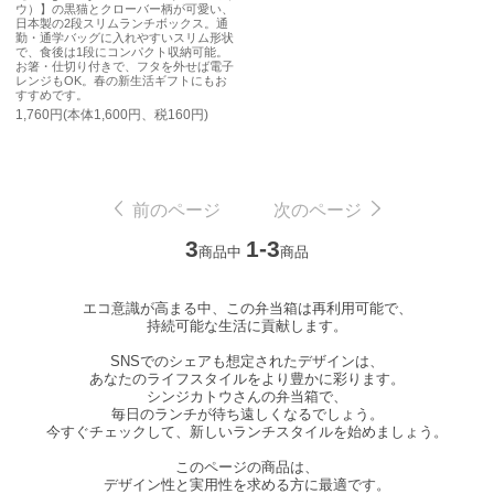
ウ）】の黒猫とクローバー柄が可愛い、
日本製の2段スリムランチボックス。通
勤・通学バッグに入れやすいスリム形状
で、食後は1段にコンパクト収納可能。
お箸・仕切り付きで、フタを外せば電子
レンジもOK。春の新生活ギフトにもお
すすめです。
1,760円(本体1,600円、税160円)
前のページ
次のページ
3
1-3
商品中
商品
エコ意識が高まる中、この弁当箱は再利用可能で、
持続可能な生活に貢献します。
SNSでのシェアも想定されたデザインは、
あなたのライフスタイルをより豊かに彩ります。
シンジカトウさんの弁当箱で、
毎日のランチが待ち遠しくなるでしょう。
今すぐチェックして、新しいランチスタイルを始めましょう。
このページの商品は、
デザイン性と実用性を求める方に最適です。