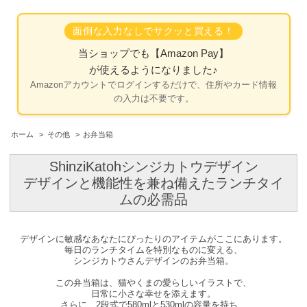
面倒な入力なしでサクッと買える！
当ショップでも
【Amazon Pay】
が使えるようになりました♪
Amazonアカウントでログインするだけで、住所やカード情報
の入力は不要です。
ホーム
>
その他
>
お弁当箱
ShinziKatohシンジカトウデザイン
デザインと機能性を兼ね備えたランチタイ
ムの必需品
デザインに敏感なあなたにぴったりのアイテムがここにあります。
毎日のランチタイムを特別なものに変える、
シンジカトウさんデザインのお弁当箱。
この弁当箱は、猫やくまの愛らしいイラストで、
日常に小さな幸せを添えます。
さらに、2段式で580mlと530mlの容量を持ち、