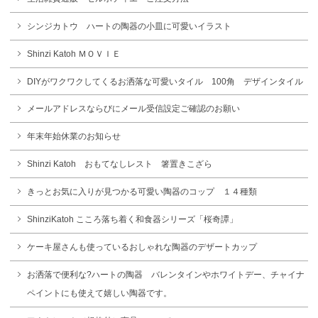
シンジカトウ ハートの陶器の小皿に可愛いイラスト
Shinzi Katoh ＭＯＶＩＥ
DIYがワクワクしてくるお洒落な可愛いタイル 100角 デザインタイル
メールアドレスならびにメール受信設定ご確認のお願い
年末年始休業のお知らせ
Shinzi Katoh おもてなしレスト 箸置きこざら
きっとお気に入りが見つかる可愛い陶器のコップ １４種類
ShinziKatoh こころ落ち着く和食器シリーズ「桜奇譚」
ケーキ屋さんも使っているおしゃれな陶器のデザートカップ
お洒落で便利な?ハートの陶器 バレンタインやホワイトデー、チャイナ
ペイントにも使えて嬉しい陶器です。