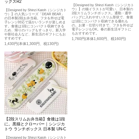
ックスR2
【Designed by Shinzi Katoh（シンジカト
ウ）】の猫イラストが可愛い、日本製の
【Designed by Shinzi Katoh（シンジカト
2段スリムランチボックス。通勤・通学
ウ）】の人気シリーズ「DEAR BEAR」
バッグに入れやすいスリム形状で、食後
の日本製2段お弁当箱。フタを外せば電
は1段にコンパクト収納できる優れも
子レンジ対応で温かいランチが楽しめま
の。お箸・仕切り付きで、フタを外せば
す。食後は1段にコンパクト収納できる
電子レンジもOK。春の新生活ギフトに
ため、帰りのバッグもすっきり。新入学
もおすすめです。
や新社会人など、新生活のギフトにもお
すすめです。
1,760円(本体1,600円、税160円)
1,430円(本体1,300円、税130円)
【2段スリムお弁当箱】食後は1段
に。黒猫とクローバー｜シンジカ
トウ ランチボックス 日本製 UN-C
【Designed by Shinzi Katoh（シンジカト