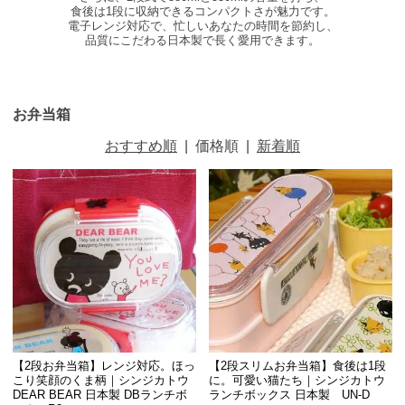
食後は1段に収納できるコンパクトさが魅力です。
電子レンジ対応で、忙しいあなたの時間を節約し、
品質にこだわる日本製で長く愛用できます。
お弁当箱
おすすめ順
|
価格順
|
新着順
【2段お弁当箱】レンジ対応。ほっ
【2段スリムお弁当箱】食後は1段
こり笑顔のくま柄｜シンジカトウ
に。可愛い猫たち｜シンジカトウ
DEAR BEAR 日本製 DBランチボ
ランチボックス 日本製 UN-D