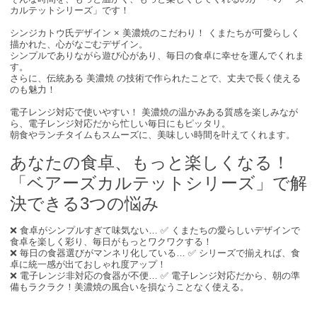
カルテットシリーズ」です！
シンジカトウ氏デザイン × 美濃焼のこだわり！ くまたちが可愛らしく
描かれた、心がなごむデザイン。
シンプルでありながら遊び心があり、毎日の食卓に幸せを運んでくれま
す。
さらに、伝統ある 美濃焼 の技術で作られたことで、丈夫で長く使える
のも魅力！
電子レンジ対応で使いやすい！ 美濃焼の温かみある質感を楽しみなが
ら、電子レンジ対応だから忙しい毎日にもピッタリ。
朝食やランチタイムもスムーズに、美味しい時間を叶えてくれます。
あなたの食卓、もっと楽しくなる！
「ベアーズカルテットシリーズ」で解
決できる3つの悩み
❌ 食卓がシンプルすぎて味気ない… ✅ くまたちの愛らしいデザインで
食卓を楽しく彩り、毎日がもっとワクワクする！
❌ 毎日の食器選びがマンネリ化している… ✅ シリーズで揃えれば、食
卓に統一感が出ておしゃれ度アップ！
❌ 電子レンジ非対応の食器が不便… ✅ 電子レンジ対応だから、朝の準
備もラクラク！美濃焼の風合いを損なうことなく使える。