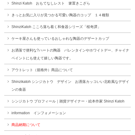
Shinzi Katoh おもてなしレスト 箸置きこざら
きっとお気に入りが見つかる可愛い陶器のコップ １４種類
ShinziKatoh こころ落ち着く和食器シリーズ「桜奇譚」
ケーキ屋さんも使っているおしゃれな陶器のデザートカップ
お洒落で便利な?ハートの陶器 バレンタインやホワイトデー、チャイナ
ペイントにも使えて嬉しい陶器です。
アウトレット（規格外）商品について
Shinzikatoh シンジカトウ デザイン お洒落カッコいい北欧風なデザイ
ンの食器
シンジカトウ プロフィール｜雑貨デザイナー・絵本作家 Shinzi Katoh
information インフォメーション
商品納期について