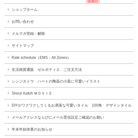
休業日
ショップホーム
お問い合わせ
メルマガ登録・解除
サイトマップ
Rate schedule（EMS：All Zones）
生活雑貨通販 ゼルポティエ ご注文方法
シンジカトウ ハートの陶器の小皿に可愛いイラスト
Shinzi Katoh ＭＯＶＩＥ
DIYがワクワクしてくるお洒落な可愛いタイル 100角 デザインタイル
メールアドレスならびにメール受信設定ご確認のお願い
年末年始休業のお知らせ