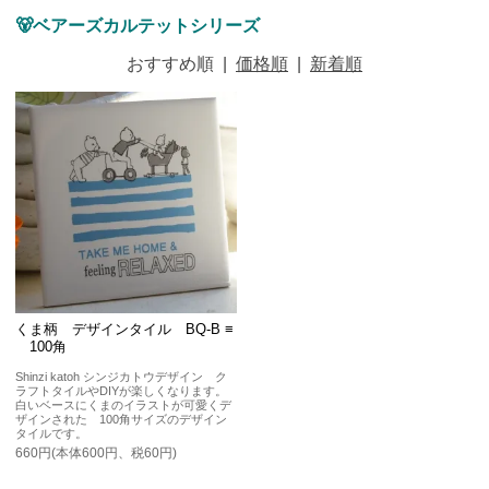
🐻ベアーズカルテットシリーズ
おすすめ順
|
価格順
|
新着順
くま柄 デザインタイル BQ-B ≡
100角
Shinzi katoh シンジカトウデザイン ク
ラフトタイルやDIYが楽しくなります。
白いベースにくまのイラストが可愛くデ
ザインされた 100角サイズのデザイン
タイルです。
660円(本体600円、税60円)