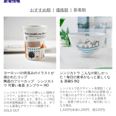
新着情報
おすすめ順
|
価格順
|
新着順
ヨーロッパの街並みのイラストが
シンジカトウ こんなの欲しかっ
描かれたコップ
た！毎日の食卓がもっと楽しくな
陶器のフリーカップ シンジカト
る 茶碗S BQ
ウ 可愛い食器 タンブラー HO
シンジカトウ氏デザイン × 美濃焼！くま
のかわいいイラストが魅力のお茶碗 ほっ
シンジカトウデザインの愛らしい猫柄タ
こり癒されるデザインが食卓を彩る「ベ
ンブラー。お茶やコーヒー、ペン立てな
アーズカルテットシリーズ お茶碗 B
どマルチに活躍します。電子レンジ対応
Q」。軽量で持ちやすく、毎日使いたく
の日本製陶磁器で、毎日に癒しを。ギフ
なる逸品。
トにも最適なデザイナーズ雑貨です。
1,320円(本体1,200円、税120円)
SOLD OUT