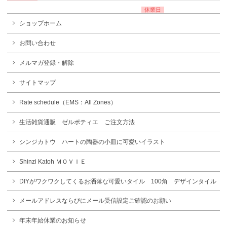
休業日
ショップホーム
お問い合わせ
メルマガ登録・解除
サイトマップ
Rate schedule（EMS：All Zones）
生活雑貨通販 ゼルポティエ ご注文方法
シンジカトウ ハートの陶器の小皿に可愛いイラスト
Shinzi Katoh ＭＯＶＩＥ
DIYがワクワクしてくるお洒落な可愛いタイル 100角 デザインタイル
メールアドレスならびにメール受信設定ご確認のお願い
年末年始休業のお知らせ