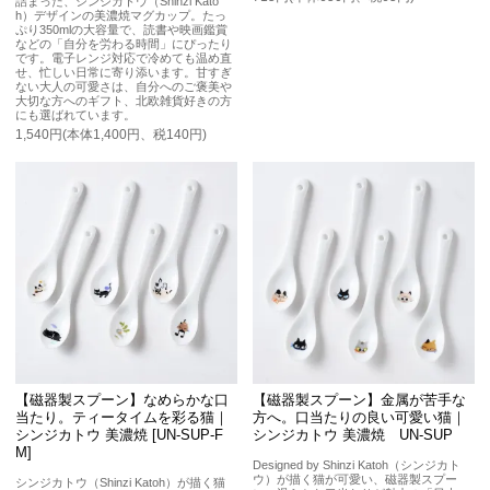
詰まった、シンジカトウ（Shinzi Kato
h）デザインの美濃焼マグカップ。たっ
ぷり350mlの大容量で、読書や映画鑑賞
などの「自分を労わる時間」にぴったり
です。電子レンジ対応で冷めても温め直
せ、忙しい日常に寄り添います。甘すぎ
ない大人の可愛さは、自分へのご褒美や
大切な方へのギフト、北欧雑貨好きの方
にも選ばれています。
1,540円(本体1,400円、税140円)
【磁器製スプーン】なめらかな口
【磁器製スプーン】金属が苦手な
当たり。ティータイムを彩る猫｜
方へ。口当たりの良い可愛い猫｜
シンジカトウ 美濃焼 [UN-SUP-F
シンジカトウ 美濃焼 UN-SUP
M]
Designed by Shinzi Katoh（シンジカト
ウ）が描く猫が可愛い、磁器製スプー
シンジカトウ（Shinzi Katoh）が描く猫