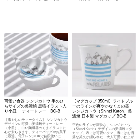
可愛い食器 シンジカトウ 手のひ
【マグカップ 350ml】ライトブル
らサイズの美濃焼 黒猫イラスト入
ーのラインが爽やかなくまの器｜
り小皿 ティートレー BQ-B
シンジカトウ（Shinzi Katoh）美
濃焼 日本製 マグカップ BQ-B
【癒やしのティータイム】 シンジカトウ
デザインの可愛い美濃焼ティートレー
空色のラインが爽快な、シンジカトウ
（小皿）。白い陶磁器のくまイラストに
（Shinzi Katoh）デザインの美濃焼マグ
心が安らぎます。ティーバッグやお菓子
カップ。表には可愛いクマ、裏にはお洒
に最適。電子レンジOKで普段使いに
落な英文が綴られた、大人可愛い仕上が