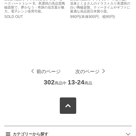
ーズ ハートトレー B。美濃焼の高品質陶
花束とくまさんのイラスト入り美濃焼の
磁器製で、夢かなう・奇跡の花言葉が魅
白い陶磁器製。ティータイムやギフトに
力。電子レンジ使用可能。
最適な高品質日本製小皿。
SOLD OUT
990円(本体900円、税90円)
前のページ
次のページ
302
13-24
商品中
商品
カテゴリーから探す