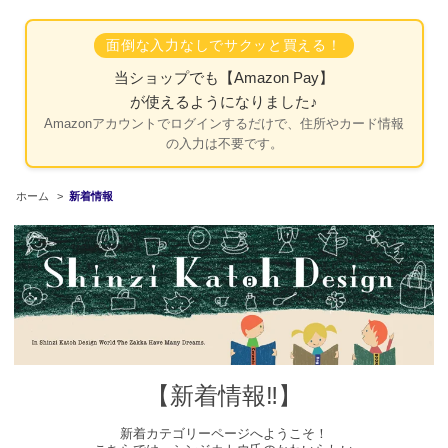
面倒な入力なしでサクッと買える！
当ショップでも
【Amazon Pay】
が使えるようになりました♪
Amazonアカウントでログインするだけで、住所やカード情報
の入力は不要です。
ホーム
>
新着情報
【新着情報‼】
新着カテゴリーページへようこそ！