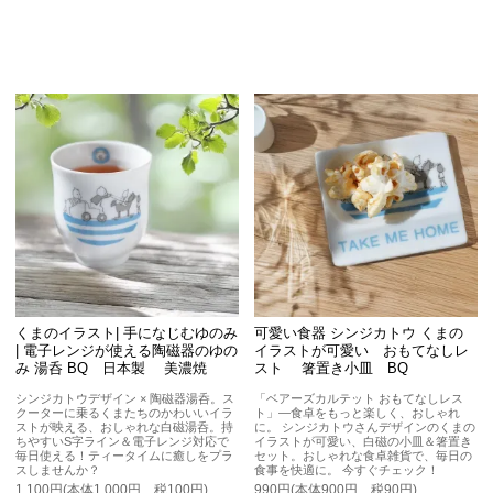
くまのイラスト| 手になじむゆのみ
可愛い食器 シンジカトウ くまの
| 電子レンジが使える陶磁器のゆの
イラストが可愛い おもてなしレ
み 湯呑 BQ 日本製 美濃焼
スト 箸置き小皿 BQ
シンジカトウデザイン × 陶磁器湯呑。ス
「ベアーズカルテット おもてなしレス
クーターに乗るくまたちのかわいいイラ
ト」—食卓をもっと楽しく、おしゃれ
ストが映える、おしゃれな白磁湯呑。持
に。 シンジカトウさんデザインのくまの
ちやすいS字ライン＆電子レンジ対応で
イラストが可愛い、白磁の小皿＆箸置き
毎日使える！ティータイムに癒しをプラ
セット。おしゃれな食卓雑貨で、毎日の
スしませんか？
食事を快適に。 今すぐチェック！
1,100円(本体1,000円、税100円)
990円(本体900円、税90円)