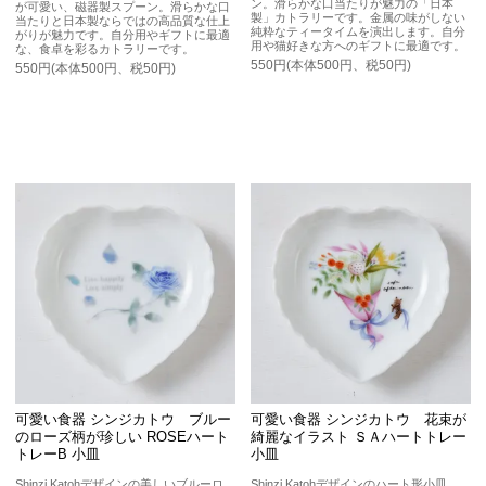
ン。滑らかな口当たりが魅力の「日本
が可愛い、磁器製スプーン。滑らかな口
製」カトラリーです。金属の味がしない
当たりと日本製ならではの高品質な仕上
純粋なティータイムを演出します。自分
がりが魅力です。自分用やギフトに最適
用や猫好きな方へのギフトに最適です。
な、食卓を彩るカトラリーです。
550円(本体500円、税50円)
550円(本体500円、税50円)
可愛い食器 シンジカトウ ブルー
可愛い食器 シンジカトウ 花束が
のローズ柄が珍しい ROSEハート
綺麗なイラスト ＳＡハートトレー
トレーB 小皿
小皿
Shinzi Katohデザインの美しいブルーロ
Shinzi Katohデザインのハート形小皿。