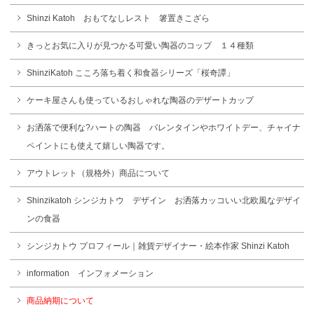
Shinzi Katoh おもてなしレスト 箸置きこざら
きっとお気に入りが見つかる可愛い陶器のコップ １４種類
ShinziKatoh こころ落ち着く和食器シリーズ「桜奇譚」
ケーキ屋さんも使っているおしゃれな陶器のデザートカップ
お洒落で便利な?ハートの陶器 バレンタインやホワイトデー、チャイナ
ペイントにも使えて嬉しい陶器です。
アウトレット（規格外）商品について
Shinzikatoh シンジカトウ デザイン お洒落カッコいい北欧風なデザイ
ンの食器
シンジカトウ プロフィール｜雑貨デザイナー・絵本作家 Shinzi Katoh
information インフォメーション
商品納期について