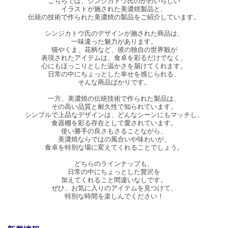
こちらでは、シンジカトウ氏のかわいらしい
イラストが施された美濃焼製品と、
伝統の技術で作られた美濃焼の製品をご紹介しています。
シンジカトウ氏のデザインが施された商品は、
一味違った魅力があります。
猫やくま、花柄など、彼の独自の世界観が
表現されたアイテムは、食卓を彩るだけでなく、
心にもほっこりとした温かさを届けてくれます。
日常の中にちょっとした幸せを感じられる、
そんな商品ばかりです。
一方、美濃焼の伝統技術で作られた製品は、
その高い品質と耐久性で知られています。
シンプルで上品なデザインは、どんなシーンにもマッチし、
食器棚を彩る存在として愛されています。
使い勝手の良さもさることながら、
美濃焼ならではの風合いや味わいが、
食卓を特別な場に変えてくれることでしょう。
どちらのラインナップも、
日常の中にちょっとした贅沢を
加えてくれること間違いなしです。
ぜひ、お気に入りのアイテムを見つけて、
特別な時間を楽しんでください！