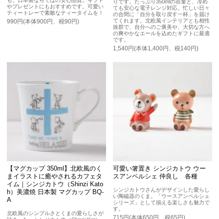
も。日本製ならではの安心品質。ギフト
りです。たっぷり350mlの容量と、冷め
やプレゼントにもおすすめです。可愛い
ても安心な電子レンジ対応。忙しい日々
ティートレーで素敵なティータイムを！
の合間に「自分を取り戻す一杯」を届け
てくれます。北欧風インテリアとも相性
990円(本体900円、税90円)
抜群で、自分へのご褒美や、大切な方へ
の爽やかなエールを込めたギフトに最適
です。
1,540円(本体1,400円、税140円)
【マグカップ 350ml】北欧風のく
可愛い箸置き シンジカトウ ウー
まイラストに癒やされるカフェタ
スアンペルシェ 仲良し 各種
イム｜シンジカトウ（Shinzi Kato
シンジカトウさんがデザインした愛らし
h）美濃焼 日本製 マグカップ BQ-
い陶磁器のくま。「ウースアンペルシェ
A
シリーズ」として揃える楽しさも魅力で
す。
北欧風のシンプルさとくまの愛らしさが
715円(本体650円、税65円)