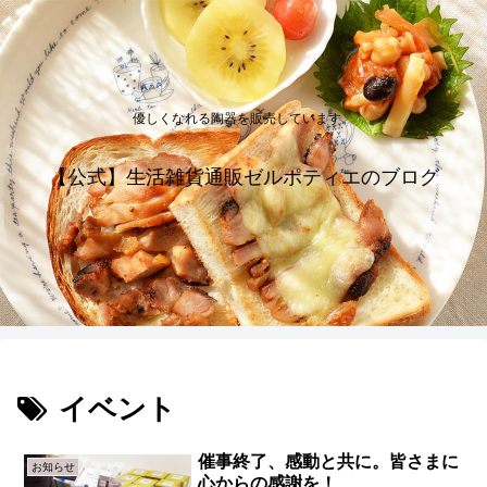
優しくなれる陶器を販売しています。
【公式】生活雑貨通販ゼルポティエのブログ
イベント
催事終了、感動と共に。皆さまに
お知らせ
心からの感謝を！