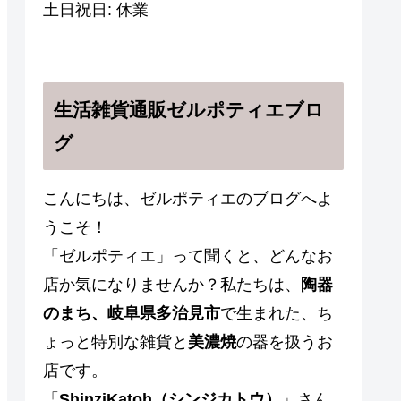
土日祝日: 休業
生活雑貨通販ゼルポティエブロ
グ
こんにちは、ゼルポティエのブログへよ
うこそ！
「ゼルポティエ」って聞くと、どんなお
店か気になりませんか？私たちは、
陶器
のまち、岐阜県多治見市
で生まれた、ち
ょっと特別な雑貨と
美濃焼
の器を扱うお
店です。
「
ShinziKatoh（シンジカトウ）
」さん