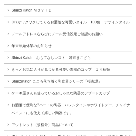
Shinzi Katoh ＭＯＶＩＥ
DIYがワクワクしてくるお洒落な可愛いタイル 100角 デザインタイル
メールアドレスならびにメール受信設定ご確認のお願い
年末年始休業のお知らせ
Shinzi Katoh おもてなしレスト 箸置きこざら
きっとお気に入りが見つかる可愛い陶器のコップ １４種類
ShinziKatoh こころ落ち着く和食器シリーズ「桜奇譚」
ケーキ屋さんも使っているおしゃれな陶器のデザートカップ
お洒落で便利な?ハートの陶器 バレンタインやホワイトデー、チャイナ
ペイントにも使えて嬉しい陶器です。
アウトレット（規格外）商品について