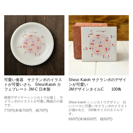
可愛い食器 サクランボのイラス
Shinzi Katoh サクランボのデザイ
トが可愛いさら ShinziKatoh カ
ンが可愛い
フェプレート JM-C 日本製
JMデザインタイルC 100角
雑貨デザイナーシンジカトウが描く、サ
クランボのイラストが可愛い陶器の小皿
Shinzi katoh シンジカトウデザイン 白
です。
いベースに可愛いサクランボのイラスト
が描かれた 100角サイズのタイルで
770円(本体700円、税70円)
す。
660円(本体600円、税60円)