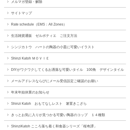
メルマガ登録・解除
サイトマップ
Rate schedule（EMS：All Zones）
生活雑貨通販 ゼルポティエ ご注文方法
シンジカトウ ハートの陶器の小皿に可愛いイラスト
Shinzi Katoh ＭＯＶＩＥ
DIYがワクワクしてくるお洒落な可愛いタイル 100角 デザインタイル
メールアドレスならびにメール受信設定ご確認のお願い
年末年始休業のお知らせ
Shinzi Katoh おもてなしレスト 箸置きこざら
きっとお気に入りが見つかる可愛い陶器のコップ １４種類
ShinziKatoh こころ落ち着く和食器シリーズ「桜奇譚」