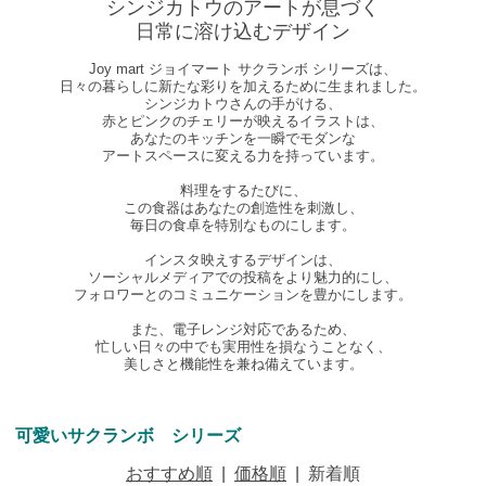
シンジカトウのアートが息づく
日常に溶け込むデザイン
Joy mart ジョイマート サクランボ シリーズは、
日々の暮らしに新たな彩りを加えるために生まれました。
シンジカトウさんの手がける、
赤とピンクのチェリーが映えるイラストは、
あなたのキッチンを一瞬でモダンな
アートスペースに変える力を持っています。
料理をするたびに、
この食器はあなたの創造性を刺激し、
毎日の食卓を特別なものにします。
インスタ映えするデザインは、
ソーシャルメディアでの投稿をより魅力的にし、
フォロワーとのコミュニケーションを豊かにします。
また、電子レンジ対応であるため、
忙しい日々の中でも実用性を損なうことなく、
美しさと機能性を兼ね備えています。
可愛いサクランボ シリーズ
おすすめ順
|
価格順
|
新着順