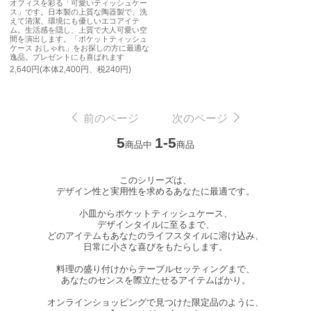
オフィスを彩る「可愛いティッシュケー
ス」です。日本製の上質な陶器製で、洗
えて清潔、環境にも優しいエコアイテ
ム。生活感を隠し、上質で大人可愛い空
間を演出します。「ポケットティッシュ
ケース おしゃれ」をお探しの方に最適な
逸品。プレゼントにも喜ばれます
2,640円(本体2,400円、税240円)
前のページ
次のページ
5
1-5
商品中
商品
このシリーズは、
デザイン性と実用性を求めるあなたに最適です。
小皿からポケットティッシュケース、
デザインタイルに至るまで、
どのアイテムもあなたのライフスタイルに溶け込み、
日常に小さな喜びをもたらします。
料理の盛り付けからテーブルセッティングまで、
あなたのセンスを際立たせるアイテムばかり。
オンラインショッピングで見つけた限定品のように、