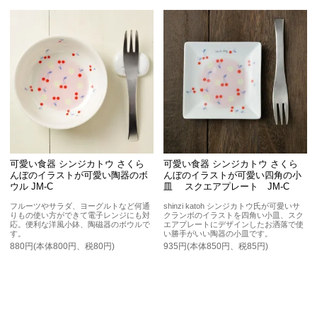
可愛い食器 シンジカトウ さくら
可愛い食器 シンジカトウ さくら
んぼのイラストが可愛い陶器のボ
んぼのイラストが可愛い四角の小
ウル JM-C
皿 スクエアプレート JM-C
フルーツやサラダ、ヨーグルトなど何通
shinzi katoh シンジカトウ氏が可愛いサ
りもの使い方ができて電子レンジにも対
クランボのイラストを四角い小皿、スク
応。便利な洋風小鉢、陶磁器のボウルで
エアプレートにデザインしたお洒落で使
す。
い勝手がいい陶器の小皿です。
880円(本体800円、税80円)
935円(本体850円、税85円)