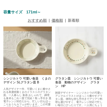
容量サイズ 171ml～
おすすめ順
|
価格順
|
新着順
シンジカトウ 可愛い食器 くまの
グラタン皿 シンジカトウ 可愛い
デザイン SLグラタン皿 B
食器 動物のデザイン グラタ
ン HP
人気デザイナー作、可愛いくまに癒やさ
れる美濃焼製くまのイラストのグラタン
雑貨デザイナー・シンジカトウの可愛い
皿。一人暮らし 食器 おしゃれで、調理
アニマルイラストがほっこり癒やすグラ
も食卓もこれ一皿で完結！取っ手付き 皿
タン皿。便利な持ち手付きでアツアツ料
電子レンジ対応だから、忙しい日もほっ
理も運びやすく、電子レンジ対応で忙し
こりおうちカフェが叶います。この可愛
い毎日にぴったりです。一人用にちょう