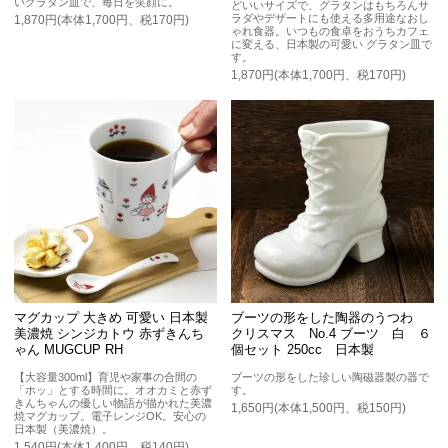
いグラタン皿で、毎日を笑顔に。
どいいサイズで、グラタンはもちろんサ
ラダやデザートにも使える多用途なおし
1,870円(本体1,700円、税170円)
ゃれ食器。いつもの食卓をおうちカフェ
に変える、日本製の可愛い グラタン皿で
す。
1,870円(本体1,700円、税170円)
マグカップ 大きめ 可愛い 日本製
ブーツの形をした陶器のうつわ
美濃焼 シンジカトウ 赤ずきんち
クリスマス No.4 ブーツ 白 ６
ゃん MUGCUP RH
個セット 250cc 日本製
【大容量300ml】育児や家事の合間の
ブーツの形をした珍しい陶磁器製の器で
「ホッ」とする時間に。オオカミと赤ず
す。
きんちゃんの優しい物語が描かれた美濃
1,650円(本体1,500円、税150円)
焼マグカップ。電子レンジOK。安心の
日本製（美濃焼）。
1,540円(本体1,400円、税140円)