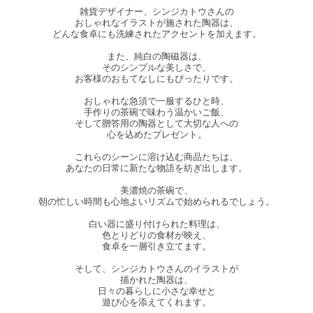
雑貨デザイナー、シンジカトウさんの
おしゃれなイラストが施された陶器は、
どんな食卓にも洗練されたアクセントを加えます。
また、純白の陶磁器は、
そのシンプルな美しさで、
お客様のおもてなしにもぴったりです。
おしゃれな急須で一服するひと時、
手作りの茶碗で味わう温かいご飯、
そして贈答用の陶器として大切な人への
心を込めたプレゼント。
これらのシーンに溶け込む商品たちは、
あなたの日常に新たな物語を紡ぎ出します。
美濃焼の茶碗で、
朝の忙しい時間も心地よいリズムで始められるでしょう。
白い器に盛り付けられた料理は、
色とりどりの食材が映え、
食卓を一層引き立てます。
そして、シンジカトウさんのイラストが
描かれた陶器は、
日々の暮らしに小さな幸せと
遊び心を添えてくれます。