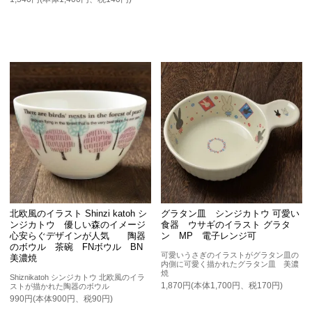
北欧風のイラスト Shinzi katoh シ
グラタン皿 シンジカトウ 可愛い
ンジカトウ 優しい森のイメージ
食器 ウサギのイラスト グラタ
心安らぐデザインが人気 陶器
ン MP 電子レンジ可
のボウル 茶碗 FNボウル BN
可愛いうさぎのイラストがグラタン皿の
美濃焼
内側に可愛く描かれたグラタン皿 美濃
焼
Shiznikatoh シンジカトウ 北欧風のイラ
1,870円(本体1,700円、税170円)
ストが描かれた陶器のボウル
990円(本体900円、税90円)