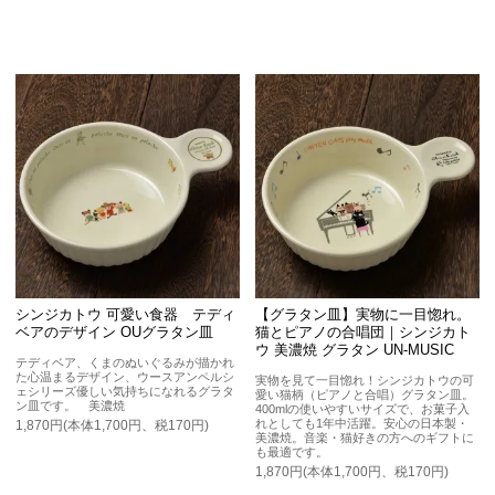
シンジカトウ 可愛い食器 テディ
【グラタン皿】実物に一目惚れ。
ベアのデザイン OUグラタン皿
猫とピアノの合唱団｜シンジカト
ウ 美濃焼 グラタン UN-MUSIC
テディベア、くまのぬいぐるみが描かれ
た心温まるデザイン、ウースアンペルシ
実物を見て一目惚れ！シンジカトウの可
ェシリーズ優しい気持ちになれるグラタ
愛い猫柄（ピアノと合唱）グラタン皿。
ン皿です。 美濃焼
400mlの使いやすいサイズで、お菓子入
れとしても1年中活躍。安心の日本製・
1,870円(本体1,700円、税170円)
美濃焼。音楽・猫好きの方へのギフトに
も最適です。
1,870円(本体1,700円、税170円)