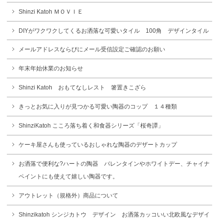
Shinzi Katoh ＭＯＶＩＥ
DIYがワクワクしてくるお洒落な可愛いタイル 100角 デザインタイル
メールアドレスならびにメール受信設定ご確認のお願い
年末年始休業のお知らせ
Shinzi Katoh おもてなしレスト 箸置きこざら
きっとお気に入りが見つかる可愛い陶器のコップ １４種類
ShinziKatoh こころ落ち着く和食器シリーズ「桜奇譚」
ケーキ屋さんも使っているおしゃれな陶器のデザートカップ
お洒落で便利な?ハートの陶器 バレンタインやホワイトデー、チャイナ
ペイントにも使えて嬉しい陶器です。
アウトレット（規格外）商品について
Shinzikatoh シンジカトウ デザイン お洒落カッコいい北欧風なデザイ