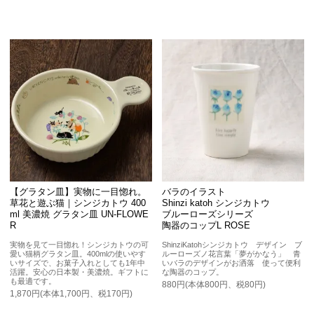
【グラタン皿】実物に一目惚れ。
バラのイラスト
草花と遊ぶ猫｜シンジカトウ 400
Shinzi katoh シンジカトウ
ml 美濃焼 グラタン皿 UN-FLOWE
ブルーローズシリーズ
R
陶器のコップL ROSE
実物を見て一目惚れ！シンジカトウの可
ShinziKatohシンジカトウ デザイン ブ
愛い猫柄グラタン皿。400mlの使いやす
ルーローズノ花言葉「夢がかなう」 青
いサイズで、お菓子入れとしても1年中
いバラのデザインがお洒落 使って便利
活躍。安心の日本製・美濃焼。ギフトに
な陶器のコップ。
も最適です。
880円(本体800円、税80円)
1,870円(本体1,700円、税170円)