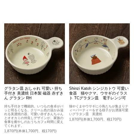
グラタン皿 おしゃれ 可愛い 持ち
Shinzi Katoh シンジカトウ 可愛い
手付き 美濃焼 日本製 磁器 赤ずき
食器 猫やクマ、ウサギのイラス
ん グラタン RH
ト TCグラタン皿 電子レンジ可
持ち手付きで機能的。いつもの食卓がパ
猫やくまやウサギに小鳥たちが集まりテ
ッと明るくなる、クリーム色の温かみ溢
ィーパーティーをする様子がお洒落可愛
れる美濃焼の器。可愛い赤ずきんちゃん
いグラタン皿 美濃焼
とオオカミの仲良しデザインが、家族の
1,870円(本体1,700円、税170円)
食事を癒やしのおうちカフェ時間に変え
てくれます。
1,870円(本体1,700円、税170円)