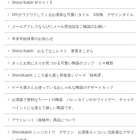
Shinzi Katoh ＭＯＶＩＥ
DIYがワクワクしてくるお洒落な可愛いタイル 100角 デザインタイル
メールアドレスならびにメール受信設定ご確認のお願い
年末年始休業のお知らせ
Shinzi Katoh おもてなしレスト 箸置きこざら
きっとお気に入りが見つかる可愛い陶器のコップ １４種類
ShinziKatoh こころ落ち着く和食器シリーズ「桜奇譚」
ケーキ屋さんも使っているおしゃれな陶器のデザートカップ
お洒落で便利な?ハートの陶器 バレンタインやホワイトデー、チャイナ
ペイントにも使えて嬉しい陶器です。
アウトレット（規格外）商品について
Shinzikatoh シンジカトウ デザイン お洒落カッコいい北欧風なデザイ