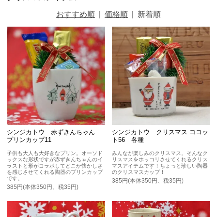
おすすめ順
|
価格順
|
新着順
シンジカトウ 赤ずきんちゃん
シンジカトウ クリスマス ココッ
プリンカップ11
ト56 各種
子供も大人も大好きなプリン。オーソド
みんなが楽しみのクリスマス。そんなク
ックスな形状ですが赤ずきんちゃんのイ
リスマスをホッコリさせてくれるクリス
ラストと形がコラボしてどこか懐かしさ
マスアイテムです！ちょっと珍しい陶器
を感じさせてくれる陶器のプリンカップ
のクリスマスカップ！
です。
385円(本体350円、税35円)
385円(本体350円、税35円)