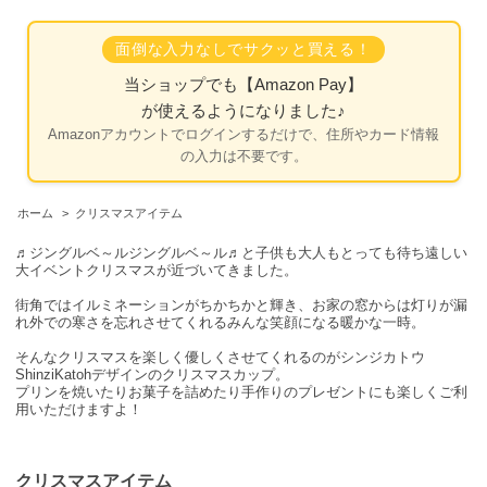
面倒な入力なしでサクッと買える！
当ショップでも
【Amazon Pay】
が使えるようになりました♪
Amazonアカウントでログインするだけで、住所やカード情報
の入力は不要です。
ホーム
>
クリスマスアイテム
♬ジングルベ～ルジングルベ～ル♬と子供も大人もとっても待ち遠しい
大イベントクリスマスが近づいてきました。
街角ではイルミネーションがちかちかと輝き、お家の窓からは灯りが漏
れ外での寒さを忘れさせてくれるみんな笑顔になる暖かな一時。
そんなクリスマスを楽しく優しくさせてくれるのがシンジカトウ
ShinziKatohデザインのクリスマスカップ。
プリンを焼いたりお菓子を詰めたり手作りのプレゼントにも楽しくご利
用いただけますよ！
クリスマスアイテム