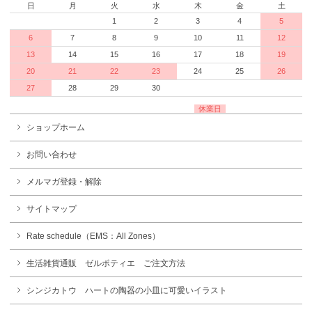
日
月
火
水
木
金
土
1
2
3
4
5
6
7
8
9
10
11
12
13
14
15
16
17
18
19
20
21
22
23
24
25
26
27
28
29
30
休業日
ショップホーム
お問い合わせ
メルマガ登録・解除
サイトマップ
Rate schedule（EMS：All Zones）
生活雑貨通販 ゼルポティエ ご注文方法
シンジカトウ ハートの陶器の小皿に可愛いイラスト