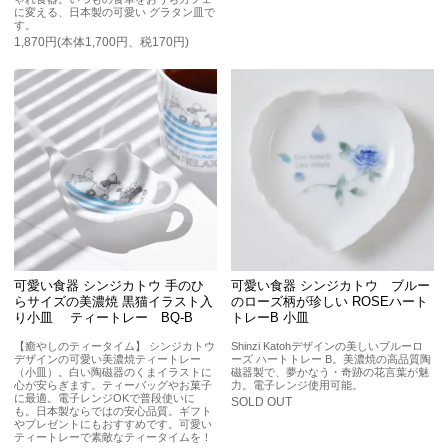
に変える、日本製の可愛い グラタン皿で
す。
1,870円(本体1,700円、税170円)
可愛い食器 シンジカトウ 手のひ
可愛い食器 シンジカトウ ブルー
らサイズの美濃焼 黒猫イラスト入
のローズ柄が珍しい ROSEハート
り小皿 ティートレー BQ-B
トレーB 小皿
【癒やしのティータイム】 シンジカトウ
Shinzi Katohデザインの美しいブルーロ
デザインの可愛い美濃焼ティートレー
ーズ ハートトレー B。美濃焼の高品質陶
（小皿）。白い陶磁器のくまイラストに
磁器製で、夢かなう・奇跡の花言葉が魅
心が安らぎます。ティーバッグやお菓子
力。電子レンジ使用可能。
に最適。電子レンジOKで普段使いに
SOLD OUT
も。日本製ならではの安心品質。ギフト
やプレゼントにもおすすめです。可愛い
ティートレーで素敵なティータイムを！