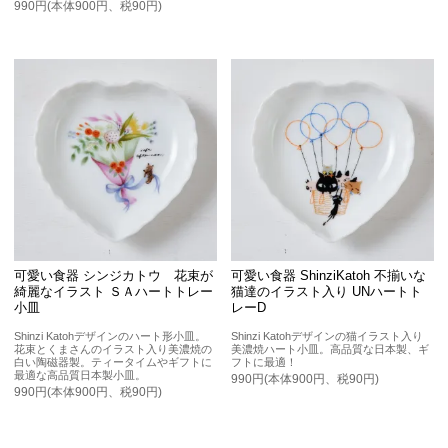
990円(本体900円、税90円)
可愛い食器 シンジカトウ 花束が
可愛い食器 ShinziKatoh 不揃いな
綺麗なイラスト ＳＡハートトレー
猫達のイラスト入り UNハートト
小皿
レーD
Shinzi Katohデザインのハート形小皿。
Shinzi Katohデザインの猫イラスト入り
花束とくまさんのイラスト入り美濃焼の
美濃焼ハート小皿。高品質な日本製、ギ
白い陶磁器製。ティータイムやギフトに
フトに最適！
最適な高品質日本製小皿。
990円(本体900円、税90円)
990円(本体900円、税90円)