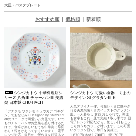
大皿・パスタプレート
おすすめ順
|
価格順
|
新着順
シンジカトウ 中華料理店シ
シンジカトウ 可愛い食器 くまの
リーズ 八角皿 チャーハン皿 美濃
デザイン SLグラタン皿 B
焼 日本製 CHU-HACH
人気デザイナー作、可愛いくまに癒やさ
れる美濃焼製くまのイラストのグラタン
「アナタモ ワタシモ チュウカデ ゴキゲ
皿。一人暮らし 食器 おしゃれで、調理
ン」でおなじみ♪ Designed by Shinzi Kat
も食卓もこれ一皿で完結！取っ手付き 皿
ohのユニークで可愛い八角皿です。いつ
電子レンジ対応だから、忙しい日もほっ
ものチャーハンやお惣菜を盛り付けるだ
こりおうちカフェが叶います。この可愛
けで、食卓が楽しいおうち中華街に早変
いグラタン皿で、毎日を笑顔に。
わり！深さがあってすくいやすく、電子
レンジ対応。毎日のご飯作りを頑張るマ
1,870円(本体1,700円、税170円)