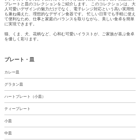
プレートと皿
のコレクションをご紹介します。 このコレクションは、大
人可愛いデザインの魅力だけでなく、電子レンジ対応という高い実用性
も兼ね備えた、理想的なデザイン食器です。 忙しい日常でも手軽に使え
て便利なため、仕事と家庭のバランスを取りながら、美しい食卓を簡単
に実現できます。
猫、くま、犬、花柄
など、心和む可愛いイラストが、ご家族が喜ぶ食卓
を優しく彩ります。
プレート・皿
カレー皿
グラタン皿
ハートプレート（小皿）
ティープレート
小皿
中皿