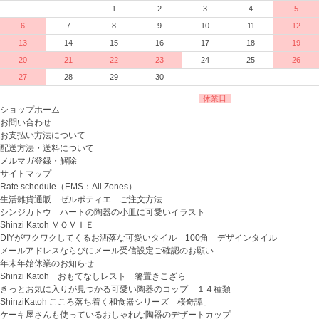
1
2
3
4
5
6
7
8
9
10
11
12
13
14
15
16
17
18
19
20
21
22
23
24
25
26
27
28
29
30
休業日
ショップホーム
お問い合わせ
お支払い方法について
配送方法・送料について
メルマガ登録・解除
サイトマップ
Rate schedule（EMS：All Zones）
生活雑貨通販 ゼルポティエ ご注文方法
シンジカトウ ハートの陶器の小皿に可愛いイラスト
Shinzi Katoh ＭＯＶＩＥ
DIYがワクワクしてくるお洒落な可愛いタイル 100角 デザインタイル
メールアドレスならびにメール受信設定ご確認のお願い
年末年始休業のお知らせ
Shinzi Katoh おもてなしレスト 箸置きこざら
きっとお気に入りが見つかる可愛い陶器のコップ １４種類
ShinziKatoh こころ落ち着く和食器シリーズ「桜奇譚」
ケーキ屋さんも使っているおしゃれな陶器のデザートカップ