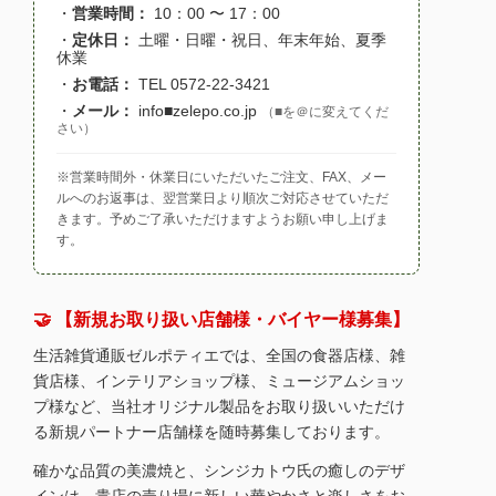
・
営業時間：
10：00 〜 17：00
・
定休日：
土曜・日曜・祝日、年末年始、夏季
休業
・
お電話：
TEL 0572-22-3421
・
メール：
info■zelepo.co.jp
（■を＠に変えてくだ
さい）
※営業時間外・休業日にいただいたご注文、FAX、メー
ルへのお返事は、翌営業日より順次ご対応させていただ
きます。予めご了承いただけますようお願い申し上げま
す。
🤝 【新規お取り扱い店舗様・バイヤー様募集】
生活雑貨通販ゼルポティエでは、全国の食器店様、雑
貨店様、インテリアショップ様、ミュージアムショッ
プ様など、当社オリジナル製品をお取り扱いいただけ
る新規パートナー店舗様を随時募集しております。
確かな品質の美濃焼と、シンジカトウ氏の癒しのデザ