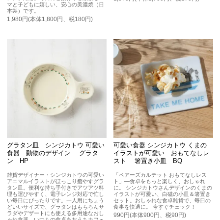
マと子どもに嬉しい、安心の美濃焼（日
本製）です。
1,980円(本体1,800円、税180円)
グラタン皿 シンジカトウ 可愛い
可愛い食器 シンジカトウ くまの
食器 動物のデザイン グラタ
イラストが可愛い おもてなしレ
ン HP
スト 箸置き小皿 BQ
雑貨デザイナー・シンジカトウの可愛い
「ベアーズカルテット おもてなしレス
アニマルイラストがほっこり癒やすグラ
ト」—食卓をもっと楽しく、おしゃれ
タン皿。便利な持ち手付きでアツアツ料
に。 シンジカトウさんデザインのくまの
理も運びやすく、電子レンジ対応で忙し
イラストが可愛い、白磁の小皿＆箸置き
い毎日にぴったりです。一人用にちょう
セット。おしゃれな食卓雑貨で、毎日の
どいいサイズで、グラタンはもちろんサ
食事を快適に。 今すぐチェック！
ラダやデザートにも使える多用途なおし
990円(本体900円、税90円)
ゃれ食器。いつもの食卓をおうちカフェ