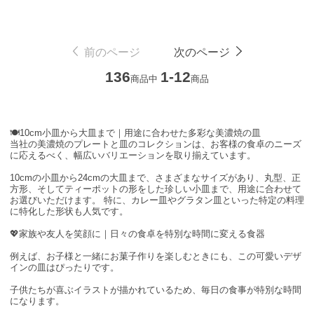
前のページ
次のページ
136
1-12
商品中
商品
🍽️10cm小皿から大皿まで｜用途に合わせた多彩な美濃焼の皿
当社の
美濃焼のプレートと皿
のコレクションは、お客様の食卓のニーズ
に応えるべく、幅広いバリエーションを取り揃えています。
10cmの小皿から24cmの大皿まで
、さまざまなサイズがあり、丸型、正
方形、そしてティーポットの形をした珍しい小皿まで、用途に合わせて
お選びいただけます。 特に、カレー皿やグラタン皿といった特定の料理
に特化した形状も人気です。
💖家族や友人を笑顔に｜日々の食卓を特別な時間に変える食器
例えば、お子様と一緒に
お菓子作り
を楽しむときにも、この可愛いデザ
インの皿はぴったりです。
子供たちが喜ぶイラストが描かれているため、毎日の食事が特別な時間
になります。