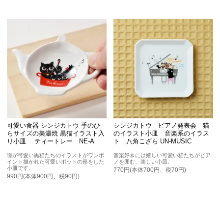
可愛い食器 シンジカトウ 手のひ
シンジカトウ ピアノ発表会 猫
らサイズの美濃焼 黒猫イラスト入
のイラスト小皿 音楽系のイラス
り小皿 ティートレー NE-A
ト 八角こざら UN-MUSIC
瞳が可愛い黒猫たちのイラストがワンポ
音楽好きには嬉しい可愛い猫たちがピア
イント描かれた可愛いポットの形をした
ノを囲む、楽しい小皿。
小皿です。
770円(本体700円、税70円)
990円(本体900円、税90円)