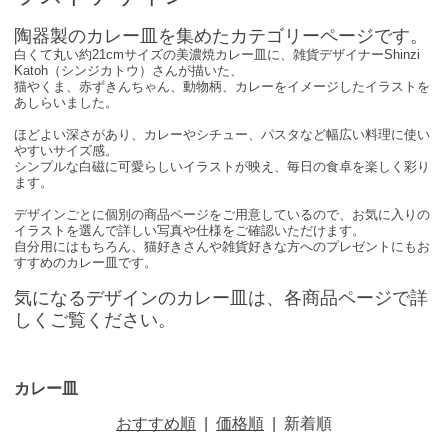
陶器製のカレー皿を集めたカテゴリーページです。
白くて丸い約21cmサイズの美濃焼カレー皿に、雑貨デザイナーShinzi
Katoh（シンジカトウ）さんが描いた、
猫やくま、赤ずきんちゃん、動物柄、カレーをイメージしたイラストを
あしらいました。
ほどよい深さがあり、カレーやシチュー、パスタなど幅広い料理に使い
やすいサイズ感。
シンプルな白磁に可愛らしいイラストが映え、毎日の食卓を楽しく彩り
ます。
デザインごとに個別の商品ページをご用意しているので、お気に入りの
イラストを選んで詳しい写真や仕様をご確認いただけます。
自分用にはもちろん、猫好きさんや雑貨好きな方へのプレゼントにもお
すすめのカレー皿です。
気になるデザインのカレー皿は、各商品ページで詳
しくご覧ください。
カレー皿
おすすめ順
|
価格順
|
新着順