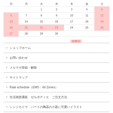
日
月
火
水
木
金
土
1
2
3
4
5
6
7
8
9
10
11
12
13
14
15
16
17
18
19
20
21
22
23
24
25
26
27
28
29
30
休業日
ショップホーム
お問い合わせ
メルマガ登録・解除
サイトマップ
Rate schedule（EMS：All Zones）
生活雑貨通販 ゼルポティエ ご注文方法
シンジカトウ ハートの陶器の小皿に可愛いイラスト