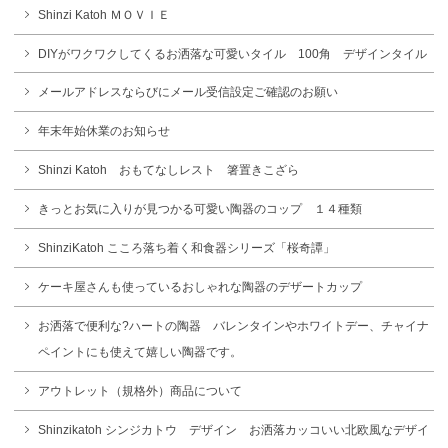
Shinzi Katoh ＭＯＶＩＥ
DIYがワクワクしてくるお洒落な可愛いタイル 100角 デザインタイル
メールアドレスならびにメール受信設定ご確認のお願い
年末年始休業のお知らせ
Shinzi Katoh おもてなしレスト 箸置きこざら
きっとお気に入りが見つかる可愛い陶器のコップ １４種類
ShinziKatoh こころ落ち着く和食器シリーズ「桜奇譚」
ケーキ屋さんも使っているおしゃれな陶器のデザートカップ
お洒落で便利な?ハートの陶器 バレンタインやホワイトデー、チャイナ
ペイントにも使えて嬉しい陶器です。
アウトレット（規格外）商品について
Shinzikatoh シンジカトウ デザイン お洒落カッコいい北欧風なデザイ