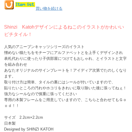
買い物を続ける
Shinzi Katohデザインによるねこのイラストがかわいい
ピチタイル！
人気のアニーブンキャッツシリーズのイラスト
憎めない猫たちをモチーフにアルファベットとを上手くデザインされ
表札代わりに使ったり子供部屋につけてもおしゃれ、とイラストと文字
を組み合わせ
あなたオリジナルのサインプレートを！アイディア次第でたのしくなり
ます。
取り付け方は簡単、タイルの裏にはシールが付いていますので、
貼りたいところの汚れやホコリをきれいに取り除いた後に張ってねぇ！
強力なシールなので慎重に張ってください
専用の木製フレームをご用意していますので、こちらと合わせてもＧｏ
ｏｄ！！
サイズ 2.2cm×2.2cm
日本製
Designed by SHINZI KATOH