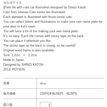
ゼルポティエ
(Petit tile with cute cat illustration designed by Shinzi Katoh.
Cats from Uneven Cats series are illustrated.
Each alphabet is illustrated with those lovely cats.
You can select letters and illustrations to make your own name plate for
your door or kid’s room.
You will have a lot of fun making your own name plate.
It’s so easy. Each tile comes with sticky tape on the back.
You can place it wherever you like.
The sticky tape on the back is strong, so be careful!
Original wood frame is also available.
Size: 2.2cm × 2.2cm
Made in Japan
Designed by SHINZI KATOH
ZELE POTIER)
型番
un-y
販売価格
220円(本体200円、税20円)
購入数