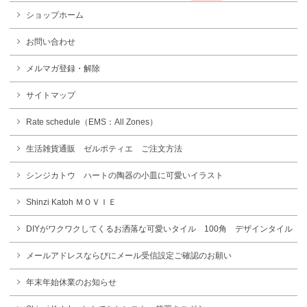
ショップホーム
お問い合わせ
メルマガ登録・解除
サイトマップ
Rate schedule（EMS：All Zones）
生活雑貨通販 ゼルポティエ ご注文方法
シンジカトウ ハートの陶器の小皿に可愛いイラスト
Shinzi Katoh ＭＯＶＩＥ
DIYがワクワクしてくるお洒落な可愛いタイル 100角 デザインタイル
メールアドレスならびにメール受信設定ご確認のお願い
年末年始休業のお知らせ