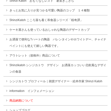
Shinzi Katoh おもてなしレスト 箸置きこざら
きっとお気に入りが見つかる可愛い陶器のコップ １４種類
ShinziKatoh こころ落ち着く和食器シリーズ「桜奇譚」
ケーキ屋さんも使っているおしゃれな陶器のデザートカップ
お洒落で便利な?ハートの陶器 バレンタインやホワイトデー、チャイナ
ペイントにも使えて嬉しい陶器です。
アウトレット（規格外）商品について
Shinzikatoh シンジカトウ デザイン お洒落カッコいい北欧風なデザイ
ンの食器
シンジカトウ プロフィール｜雑貨デザイナー・絵本作家 Shinzi Katoh
information インフォメーション
商品納期について
ショップブログ