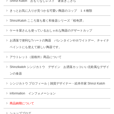
Shinzi Katoh おもてなしレスト 箸置きこざら
きっとお気に入りが見つかる可愛い陶器のコップ １４種類
ShinziKatoh こころ落ち着く和食器シリーズ「桜奇譚」
ケーキ屋さんも使っているおしゃれな陶器のデザートカップ
お洒落で便利な?ハートの陶器 バレンタインやホワイトデー、チャイナ
ペイントにも使えて嬉しい陶器です。
アウトレット（規格外）商品について
Shinzikatoh シンジカトウ デザイン お洒落カッコいい北欧風なデザイ
ンの食器
シンジカトウ プロフィール｜雑貨デザイナー・絵本作家 Shinzi Katoh
information インフォメーション
商品納期について
ショップブログ