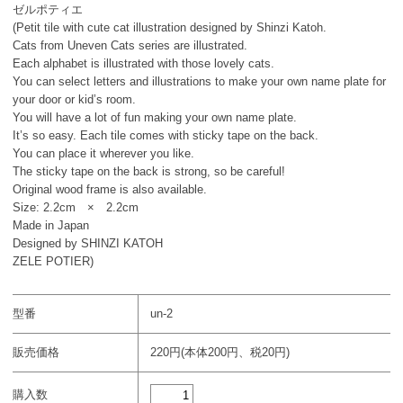
ゼルポティエ
(Petit tile with cute cat illustration designed by Shinzi Katoh.
Cats from Uneven Cats series are illustrated.
Each alphabet is illustrated with those lovely cats.
You can select letters and illustrations to make your own name plate for
your door or kid’s room.
You will have a lot of fun making your own name plate.
It’s so easy. Each tile comes with sticky tape on the back.
You can place it wherever you like.
The sticky tape on the back is strong, so be careful!
Original wood frame is also available.
Size: 2.2cm × 2.2cm
Made in Japan
Designed by SHINZI KATOH
ZELE POTIER)
型番
un-2
販売価格
220円(本体200円、税20円)
購入数