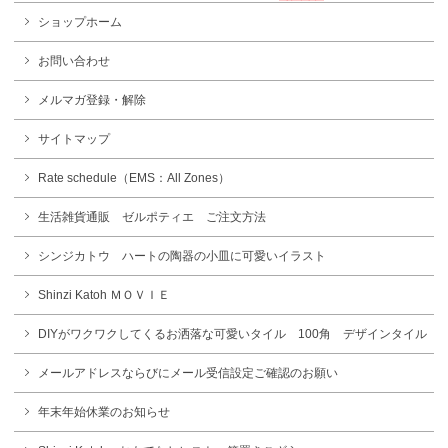
ショップホーム
お問い合わせ
メルマガ登録・解除
サイトマップ
Rate schedule（EMS：All Zones）
生活雑貨通販 ゼルポティエ ご注文方法
シンジカトウ ハートの陶器の小皿に可愛いイラスト
Shinzi Katoh ＭＯＶＩＥ
DIYがワクワクしてくるお洒落な可愛いタイル 100角 デザインタイル
メールアドレスならびにメール受信設定ご確認のお願い
年末年始休業のお知らせ