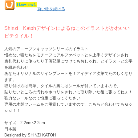
買い物を続ける
Shinzi Katohデザインによるねこのイラストがかわいい
ピチタイル！
人気のアニーブンキャッツシリーズのイラスト
憎めない猫たちをモチーフにアルファベットとを上手くデザインされ
表札代わりに使ったり子供部屋につけてもおしゃれ、とイラストと文字
を組み合わせ
あなたオリジナルのサインプレートを！アイディア次第でたのしくなり
ます。
取り付け方は簡単、タイルの裏にはシールが付いていますので、
貼りたいところの汚れやホコリをきれいに取り除いた後に張ってねぇ！
強力なシールなので慎重に張ってください
専用の木製フレームをご用意していますので、こちらと合わせてもＧｏ
ｏｄ！！
サイズ 2.2cm×2.2cm
日本製
Designed by SHINZI KATOH