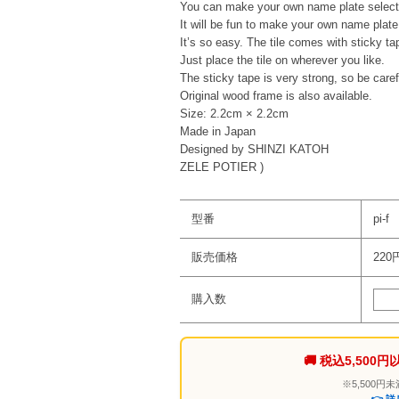
You can make your own name plate selectin
It will be fun to make your own name plate
It’s so easy. The tile comes with sticky t
Just place the tile on wherever you like.
The sticky tape is very strong, so be caref
Original wood frame is also available.
Size: 2.2cm × 2.2cm
Made in Japan
Designed by SHINZI KATOH
ZELE POTIER )
型番
pi-f
販売価格
220
購入数
🚚 税込5,50
※5,500