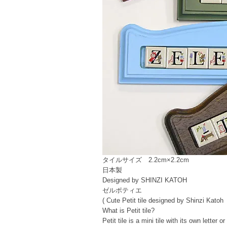
タイルサイズ 2.2cm×2.2cm
日本製
Designed by SHINZI KATOH
ゼルポティエ
( Cute Petit tile designed by Shinzi Katoh
What is Petit tile?
Petit tile is a mini tile with its own letter or