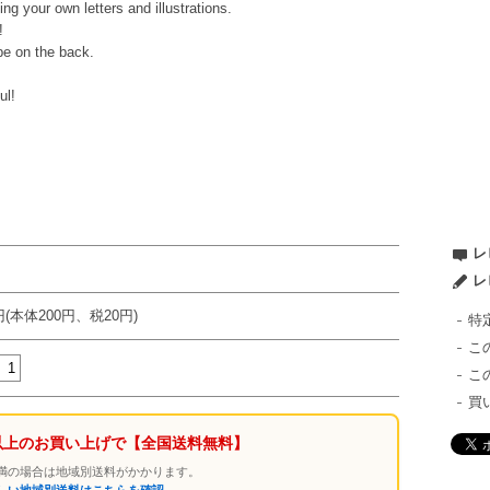
g your own letters and illustrations.
!
ape on the back.
ul!
レ
レ
円(本体200円、税20円)
特
こ
こ
買
0円以上のお買い上げで
【全国送料無料】
円未満の場合は地域別送料がかかります。