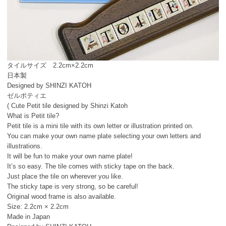
タイルサイズ 2.2cm×2.2cm
日本製
Designed by SHINZI KATOH
ゼルポティエ
( Cute Petit tile designed by Shinzi Katoh
What is Petit tile?
Petit tile is a mini tile with its own letter or illustration printed on.
You can make your own name plate selecting your own letters and
illustrations.
It will be fun to make your own name plate!
It’s so easy. The tile comes with sticky tape on the back.
Just place the tile on wherever you like.
The sticky tape is very strong, so be careful!
Original wood frame is also available.
Size: 2.2cm × 2.2cm
Made in Japan