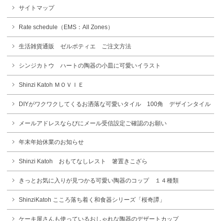
サイトマップ
Rate schedule（EMS：All Zones）
生活雑貨通販 ゼルポティエ ご注文方法
シンジカトウ ハートの陶器の小皿に可愛いイラスト
Shinzi Katoh ＭＯＶＩＥ
DIYがワクワクしてくるお洒落な可愛いタイル 100角 デザインタイル
メールアドレスならびにメール受信設定ご確認のお願い
年末年始休業のお知らせ
Shinzi Katoh おもてなしレスト 箸置きこざら
きっとお気に入りが見つかる可愛い陶器のコップ １４種類
ShinziKatoh こころ落ち着く和食器シリーズ「桜奇譚」
ケーキ屋さんも使っているおしゃれな陶器のデザートカップ