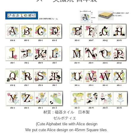
材質：磁器タイル 日本製
ゼルポティエ
(Cute Alphabet tile with Alice design
We put cute Alice design on 45mm Square tiles.