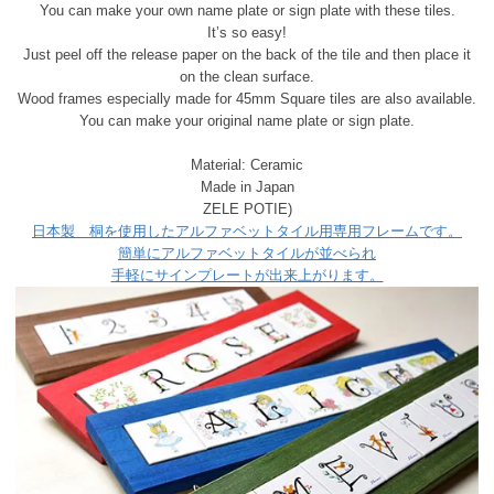
You can make your own name plate or sign plate with these tiles.
It’s so easy!
Just peel off the release paper on the back of the tile and then place it
on the clean surface.
Wood frames especially made for 45mm Square tiles are also available.
You can make your original name plate or sign plate.
Material: Ceramic
Made in Japan
ZELE POTIE)
日本製 桐を使用したアルファベットタイル用専用フレームです。
簡単にアルファベットタイルが並べられ
手軽にサインプレートが出来上がります。