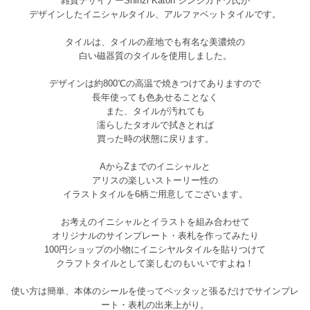
雑貨デザイナーShinzi Katoh シンジカトウ氏が
デザインしたイニシャルタイル、アルファベットタイルです。
タイルは、タイルの産地でも有名な美濃焼の
白い磁器質のタイルを使用しました。
デザインは約800℃の高温で焼きつけてありますので
長年使っても色あせることなく
また、タイルが汚れても
濡らしたタオルで拭きとれば
買った時の状態に戻ります。
AからZまでのイニシャルと
アリスの楽しいストーリー性の
イラストタイルを6柄ご用意してございます。
お考えのイニシャルとイラストを組み合わせて
オリジナルのサインプレート・表札を作ってみたり
100円ショップの小物にイニシヤルタイルを貼りつけて
クラフトタイルとして楽しむのもいいですよね！
使い方は簡単、本体のシールを使ってペッタッと張るだけでサインプレ
ート・表札の出来上がり。