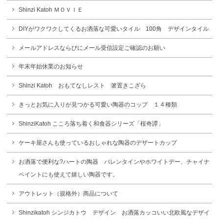
Shinzi Katoh ＭＯＶＩＥ
DIYがワクワクしてくるお洒落な可愛いタイル 100角 デザインタイル
メールアドレスならびにメール受信設定ご確認のお願い
年末年始休業のお知らせ
Shinzi Katoh おもてなしレスト 箸置きこざら
きっとお気に入りが見つかる可愛い陶器のコップ １４種類
ShinziKatoh こころ落ち着く和食器シリーズ「桜奇譚」
ケーキ屋さんも使っているおしゃれな陶器のデザートカップ
お洒落で便利な?ハートの陶器 バレンタインやホワイトデー、チャイナ
ペイントにも使えて嬉しい陶器です。
アウトレット（規格外）商品について
Shinzikatoh シンジカトウ デザイン お洒落カッコいい北欧風なデザイ