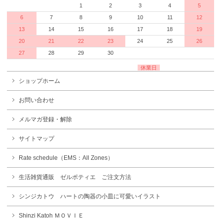
1
2
3
4
5
6
7
8
9
10
11
12
13
14
15
16
17
18
19
20
21
22
23
24
25
26
27
28
29
30
休業日
ショップホーム
お問い合わせ
メルマガ登録・解除
サイトマップ
Rate schedule（EMS：All Zones）
生活雑貨通販 ゼルポティエ ご注文方法
シンジカトウ ハートの陶器の小皿に可愛いイラスト
Shinzi Katoh ＭＯＶＩＥ