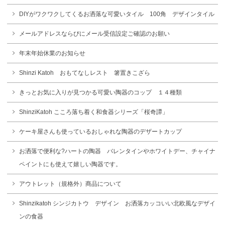
DIYがワクワクしてくるお洒落な可愛いタイル 100角 デザインタイル
メールアドレスならびにメール受信設定ご確認のお願い
年末年始休業のお知らせ
Shinzi Katoh おもてなしレスト 箸置きこざら
きっとお気に入りが見つかる可愛い陶器のコップ １４種類
ShinziKatoh こころ落ち着く和食器シリーズ「桜奇譚」
ケーキ屋さんも使っているおしゃれな陶器のデザートカップ
お洒落で便利な?ハートの陶器 バレンタインやホワイトデー、チャイナ
ペイントにも使えて嬉しい陶器です。
アウトレット（規格外）商品について
Shinzikatoh シンジカトウ デザイン お洒落カッコいい北欧風なデザイ
ンの食器