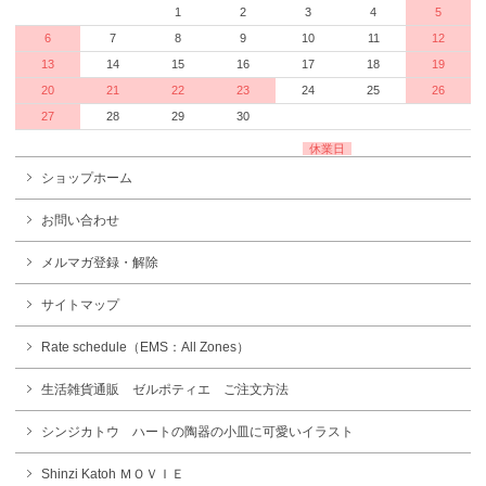
1
2
3
4
5
6
7
8
9
10
11
12
13
14
15
16
17
18
19
20
21
22
23
24
25
26
27
28
29
30
休業日
ショップホーム
お問い合わせ
メルマガ登録・解除
サイトマップ
Rate schedule（EMS：All Zones）
生活雑貨通販 ゼルポティエ ご注文方法
シンジカトウ ハートの陶器の小皿に可愛いイラスト
Shinzi Katoh ＭＯＶＩＥ