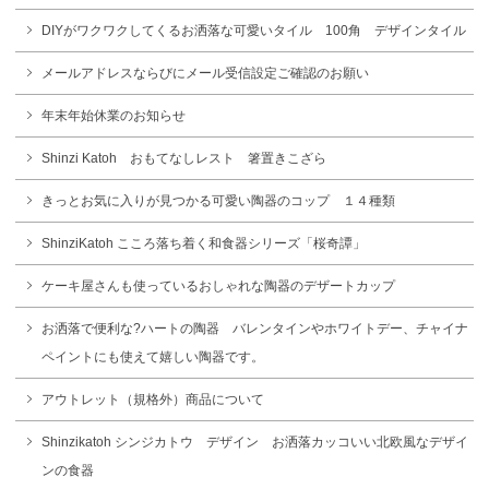
DIYがワクワクしてくるお洒落な可愛いタイル 100角 デザインタイル
メールアドレスならびにメール受信設定ご確認のお願い
年末年始休業のお知らせ
Shinzi Katoh おもてなしレスト 箸置きこざら
きっとお気に入りが見つかる可愛い陶器のコップ １４種類
ShinziKatoh こころ落ち着く和食器シリーズ「桜奇譚」
ケーキ屋さんも使っているおしゃれな陶器のデザートカップ
お洒落で便利な?ハートの陶器 バレンタインやホワイトデー、チャイナ
ペイントにも使えて嬉しい陶器です。
アウトレット（規格外）商品について
Shinzikatoh シンジカトウ デザイン お洒落カッコいい北欧風なデザイ
ンの食器