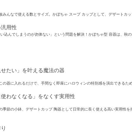
家族みんなで使える数とサイズ。かぼちゃ スープ カップとして、デザートカ
い汎用性
い込んでしまうのが勿体ない」という問題を解決！かぼちゃ型 容器は、秋
見せたい」を叶える魔法の器
をこの器に入れるだけで、手間なく即座にハロウィンの特別感を演出できるた
に使わなくなる」をなくす実用性
の季節の小鉢、デザートカップ 陶器として日常的に長く使える高い実用性を持ち
。
作り