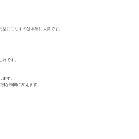
。
完璧にこなすのは本当に大変です。
な器です。
します。
特別な瞬間に変えます。