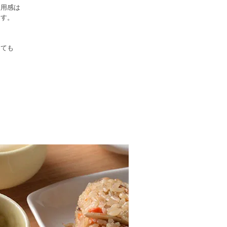
使用感は
ます。
しても