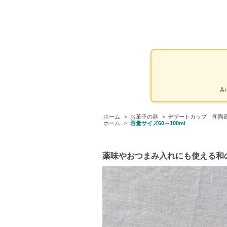
A
ホーム
>
お菓子の器
>
デザートカップ 和
ホーム
>
容量サイズ60～100ml
薬味やおつまみ入れにも使える和の小