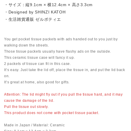
・サイズ：縦9.1cm × 横12.4cm × 高さ3.3cm
・Designed by SHINZI KATOH
・生活雑貨通販 ゼルポティエ
You get pocket tissue packets with ads handed out to you just by
walking down the streets.
Those tissue packets usually have flashy ads on the outside.
This ceramic tissue case will fancy it up.
2 packets of tissue can fit in this case.
It’s easy. Just take the lid off, place the tissue in, and put the lid back
on.
It’s great at home, also good for gifts.
Attention: The lid might fly out if you pull the tissue hard, and it may
cause the damage of the lid.
Pull the tissue out slowly.
This product does not come with pocket tissue packet.
Made in Japan / Material: Ceramic