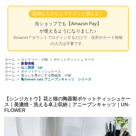
面倒な入力なしでサクッと買える！
当ショップでも
【Amazon Pay】
が使えるようになりました♪
Amazonアカウントでログインするだけで、住所やカード情報
の入力は不要です。
ホーム
>
カトラリー・小物
>
ポケットティッシュ ケース
ホーム
>
新着情報
ホーム
>
ねこ雑貨 cat
ホーム
>
ポケットティッシュケース
ホーム
>
暮らしを豊かにする陶磁器 小物
ホーム
>
🐈Uneven cats アニーブンキャッツ シリーズ
【シンジカトウ】花と猫の陶器製ポケットティッシュケー
ス｜美濃焼・洗える卓上収納｜アニーブンキャッツ｜UN-
FLOWER