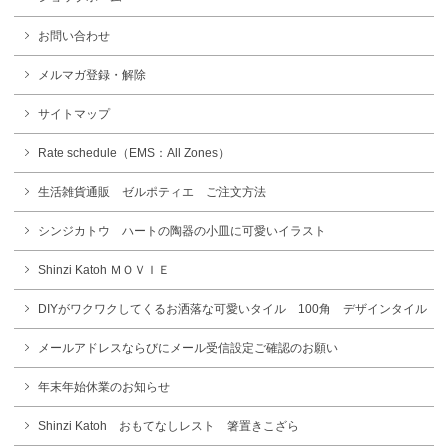
お問い合わせ
メルマガ登録・解除
サイトマップ
Rate schedule（EMS：All Zones）
生活雑貨通販 ゼルポティエ ご注文方法
シンジカトウ ハートの陶器の小皿に可愛いイラスト
Shinzi Katoh ＭＯＶＩＥ
DIYがワクワクしてくるお洒落な可愛いタイル 100角 デザインタイル
メールアドレスならびにメール受信設定ご確認のお願い
年末年始休業のお知らせ
Shinzi Katoh おもてなしレスト 箸置きこざら