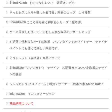
Shinzi Katoh おもてなしレスト 箸置きこざら
きっとお気に入りが見つかる可愛い陶器のコップ １４種類
ShinziKatoh こころ落ち着く和食器シリーズ「桜奇譚」
ケーキ屋さんも使っているおしゃれな陶器のデザートカップ
お洒落で便利な?ハートの陶器 バレンタインやホワイトデー、チャイナ
ペイントにも使えて嬉しい陶器です。
アウトレット（規格外）商品について
Shinzikatoh シンジカトウ デザイン お洒落カッコいい北欧風なデザイ
ンの食器
シンジカトウ プロフィール｜雑貨デザイナー・絵本作家 Shinzi Katoh
information インフォメーション
商品納期について