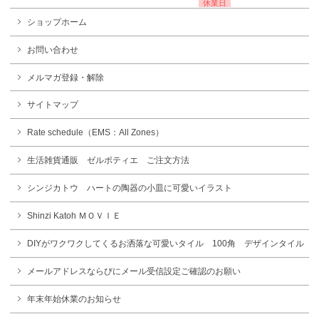
休業日
ショップホーム
お問い合わせ
メルマガ登録・解除
サイトマップ
Rate schedule（EMS：All Zones）
生活雑貨通販 ゼルポティエ ご注文方法
シンジカトウ ハートの陶器の小皿に可愛いイラスト
Shinzi Katoh ＭＯＶＩＥ
DIYがワクワクしてくるお洒落な可愛いタイル 100角 デザインタイル
メールアドレスならびにメール受信設定ご確認のお願い
年末年始休業のお知らせ