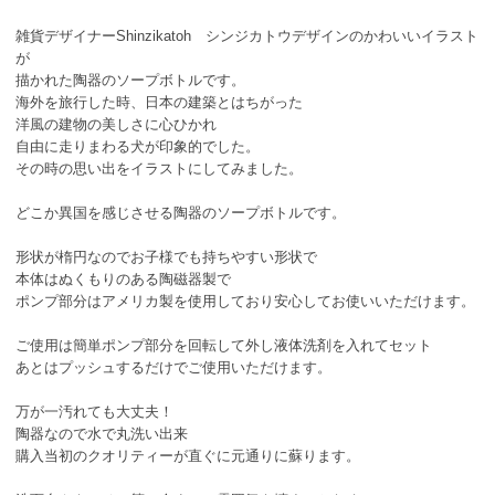
雑貨デザイナーShinzikatoh シンジカトウデザインのかわいいイラスト
が
描かれた陶器のソープボトルです。
海外を旅行した時、日本の建築とはちがった
洋風の建物の美しさに心ひかれ
自由に走りまわる犬が印象的でした。
その時の思い出をイラストにしてみました。
どこか異国を感じさせる陶器のソープボトルです。
形状が楕円なのでお子様でも持ちやすい形状で
本体はぬくもりのある陶磁器製で
ポンプ部分はアメリカ製を使用しており安心してお使いいただけます。
ご使用は簡単ポンプ部分を回転して外し液体洗剤を入れてセット
あとはプッシュするだけでご使用いただけます。
万が一汚れても大丈夫！
陶器なので水で丸洗い出来
購入当初のクオリティーが直ぐに元通りに蘇ります。