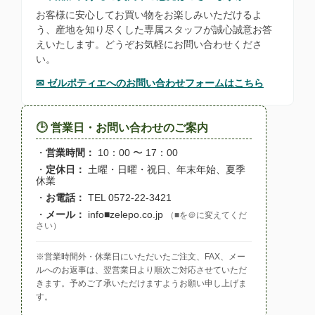
お客様に安心してお買い物をお楽しみいただけるよ
う、産地を知り尽くした専属スタッフが誠心誠意お答
えいたします。どうぞお気軽にお問い合わせくださ
い。
✉ ゼルポティエへのお問い合わせフォームはこちら
🕒 営業日・お問い合わせのご案内
・
営業時間：
10：00 〜 17：00
・
定休日：
土曜・日曜・祝日、年末年始、夏季
休業
・
お電話：
TEL 0572-22-3421
・
メール：
info■zelepo.co.jp
（■を＠に変えてくだ
さい）
※営業時間外・休業日にいただいたご注文、FAX、メー
ルへのお返事は、翌営業日より順次ご対応させていただ
きます。予めご了承いただけますようお願い申し上げま
す。