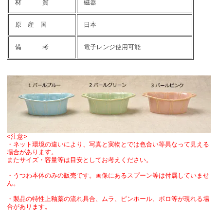
材 質
磁器
原 産 国
日本
備 考
電子レンジ使用可能
<注意>
・ネット環境の違いにより、写真と実物とでは色合い等異なって見える
場合があります。
またサイズ・容量等は目安としてお考えください。
・うつわ本体のみの販売です。画像にあるスプーン等は付属していませ
ん。
・製品の特性上釉薬の流れ具合、ムラ、ピンホール、ボロ等が現れる場
合があります。