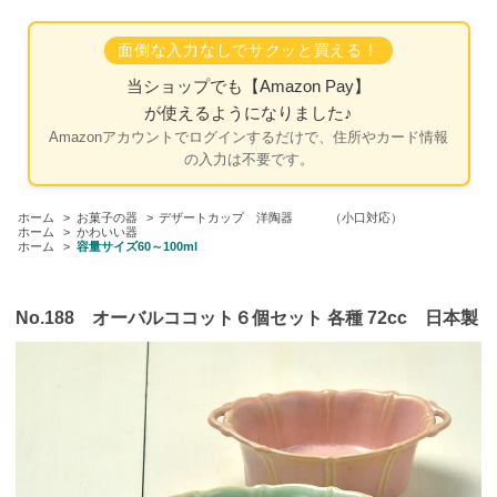
面倒な入力なしでサクッと買える！
当ショップでも
【Amazon Pay】
が使えるようになりました♪
Amazonアカウントでログインするだけで、住所やカード情報
の入力は不要です。
ホーム
>
お菓子の器
>
デザートカップ 洋陶器 （小口対応）
ホーム
>
かわいい器
ホーム
>
容量サイズ60～100ml
No.188 オーバルココット６個セット 各種 72cc 日本製