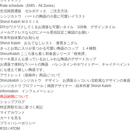
サイトマップ
Rate schedule（EMS：All Zones）
生活雑貨通販 ゼルポティエ ご注文方法
シンジカトウ ハートの陶器の小皿に可愛いイラスト
Shinzi Katoh ＭＯＶＩＥ
DIYがワクワクしてくるお洒落な可愛いタイル 100角 デザインタイル
メールアドレスならびにメール受信設定ご確認のお願い
年末年始休業のお知らせ
Shinzi Katoh おもてなしレスト 箸置きこざら
きっとお気に入りが見つかる可愛い陶器のコップ １４種類
ShinziKatoh こころ落ち着く和食器シリーズ「桜奇譚」
ケーキ屋さんも使っているおしゃれな陶器のデザートカップ
お洒落で便利な?ハートの陶器 バレンタインやホワイトデー、チャイナペイント
にも使えて嬉しい陶器です。
アウトレット（規格外）商品について
Shinzikatoh シンジカトウ デザイン お洒落カッコいい北欧風なデザインの食器
シンジカトウ プロフィール｜雑貨デザイナー・絵本作家 Shinzi Katoh
information インフォメーション
商品納期について
ショップブログ
特定商取引法に基づく表記
マイアカウント
カートを見る
プライバシーポリシー
RSS
/
ATOM