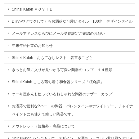
Shinzi Katoh ＭＯＶＩＥ
DIYがワクワクしてくるお洒落な可愛いタイル 100角 デザインタイル
メールアドレスならびにメール受信設定ご確認のお願い
年末年始休業のお知らせ
Shinzi Katoh おもてなしレスト 箸置きこざら
きっとお気に入りが見つかる可愛い陶器のコップ １４種類
ShinziKatoh こころ落ち着く和食器シリーズ「桜奇譚」
ケーキ屋さんも使っているおしゃれな陶器のデザートカップ
お洒落で便利な?ハートの陶器 バレンタインやホワイトデー、チャイナ
ペイントにも使えて嬉しい陶器です。
アウトレット（規格外）商品について
Shinzikatoh シンジカトウ デザイン お洒落カッコいい北欧風なデザイ