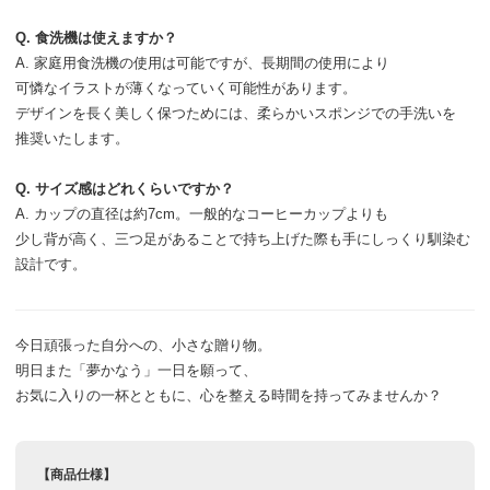
Q. 食洗機は使えますか？
A. 家庭用食洗機の使用は可能ですが、
長期間の使用により
可憐なイラストが
薄くなっていく可能性があります。
デザインを長く美しく保つためには、
柔らかいスポンジでの手洗いを
推奨いたします。
Q. サイズ感はどれくらいですか？
A. カップの直径は約7cm。
一般的なコーヒーカップよりも
少し背が高く、
三つ足があることで
持ち上げた際も手にしっくり馴染む
設計です。
今日頑張った自分への、
小さな贈り物。
明日また「夢かなう」一日を願って、
お気に入りの一杯とともに、
心を整える時間を
持ってみませんか？
【商品仕様】