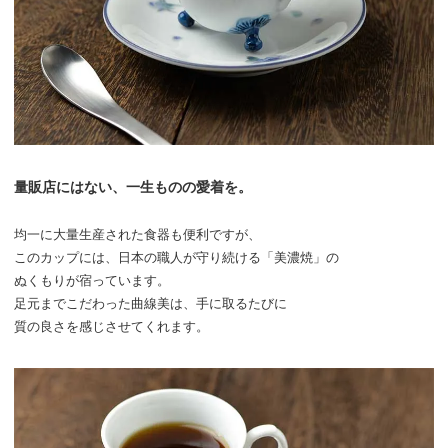
量販店にはない、
一生ものの愛着を。
均一に大量生産された
食器も便利ですが、
このカップには、日本の職人が
守り続ける「美濃焼」の
ぬくもりが宿っています。
足元までこだわった曲線美は、
手に取るたびに
質の良さを感じさせてくれます。