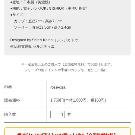
●産地：日本製（美濃焼）
●機能：電子レンジOK /
食洗機OK（手洗い推奨）
●サイズ：
カップ：直径7cm / 高さ7.3cm
ソーサー：直径13.5cm / 高さ2.4cm
Designed by Shinzi Katoh（シンジカトウ）
生活雑貨通販 ゼルポティエ
※一定金額以上のご購入で
【全国送料無料】でお届けします。
シリーズの他アイテムや予備のカップも、
ぜひご一緒に。
型番
rose-csa
販売価格
1,760円(本体1,600円、税160円)
客
購入数