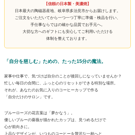
【信頼の日本製・美濃焼】
日本最大の陶磁器産地、
岐阜県多治見市から
お届けします。
ご注文をいただいてから
一つ一つ丁寧に
準備・検品を行い、
手仕事ならではの
確かな品質で
お手元へ。
大切な方へのギフトにも
安心してご利用いただける
体制を整えております。
「自分を慈しむ」ための、
たった15分の魔法。
家事や仕事で、
気づけば自分のことが
後回しに
なっていませんか？
忙しい毎日の合間に、
ふっと心のリセットができる
特別な場所。
それが、あなたのお気に入りの
コーヒーカップで作る
「自分だけのサロン」です。
ブルーローズの花言葉は
「夢かなう」。
優しいブルーの薔薇が
描かれたカップは、
見つめるだけで
心が前向きに。
上品なデザインが、
いつものコーヒーを
贅沢な一杯へと