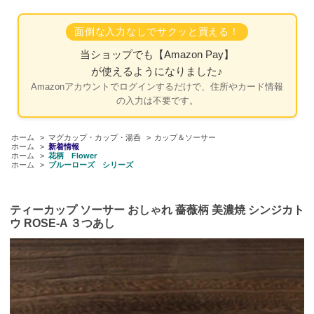
面倒な入力なしでサクッと買える！
当ショップでも
【Amazon Pay】
が使えるようになりました♪
Amazonアカウントでログインするだけで、住所やカード情報
の入力は不要です。
ホーム
>
マグカップ・カップ・湯呑
>
カップ＆ソーサー
ホーム
>
新着情報
ホーム
>
花柄 Flower
ホーム
>
ブルーローズ シリーズ
ティーカップ ソーサー おしゃれ 薔薇柄 美濃焼 シンジカト
ウ ROSE-A ３つあし