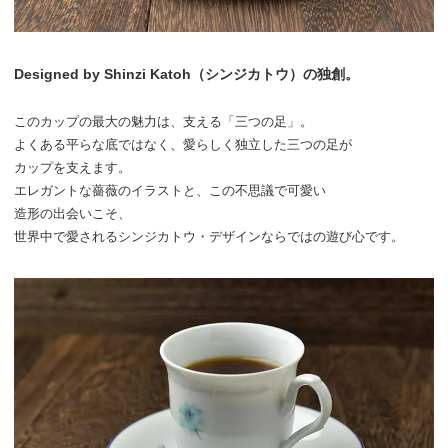
Designed by Shinzi Katoh（シンジカトウ）の独創。
このカップの最大の魅力は、
支える「三つの足」。
よくある平らな底ではなく、
愛らしく独立した三つの足が
カップを支えます。
エレガントな薔薇のイラストと、
この不思議で可愛い
造形の出会いこそ、
世界中で愛される
シンジカトウ・デザインならではの
遊び心です。