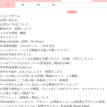
27
28
29
30
休業日
ショップホーム
お問い合わせ
お支払い方法について
配送方法・送料について
メルマガ登録・解除
サイトマップ
Rate schedule（EMS：All Zones）
生活雑貨通販 ゼルポティエ ご注文方法
シンジカトウ ハートの陶器の小皿に可愛いイラスト
Shinzi Katoh ＭＯＶＩＥ
DIYがワクワクしてくるお洒落な可愛いタイル 100角 デザインタイル
メールアドレスならびにメール受信設定ご確認のお願い
年末年始休業のお知らせ
Shinzi Katoh おもてなしレスト 箸置きこざら
きっとお気に入りが見つかる可愛い陶器のコップ １４種類
ShinziKatoh こころ落ち着く和食器シリーズ「桜奇譚」
ケーキ屋さんも使っているおしゃれな陶器のデザートカップ
お洒落で便利な?ハートの陶器 バレンタインやホワイトデー、チャイナペイント
にも使えて嬉しい陶器です。
アウトレット（規格外）商品について
Shinzikatoh シンジカトウ デザイン お洒落カッコいい北欧風なデザインの食器
シンジカトウ プロフィール｜雑貨デザイナー・絵本作家 Shinzi Katoh