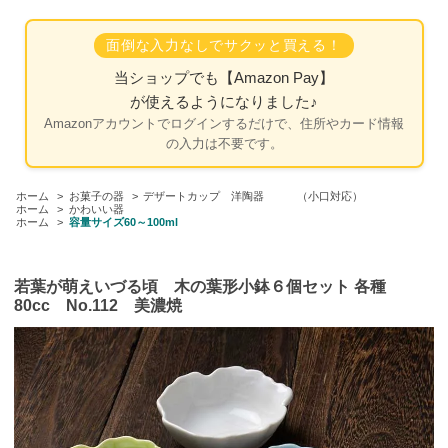
面倒な入力なしでサクッと買える！
当ショップでも
【Amazon Pay】
が使えるようになりました♪
Amazonアカウントでログインするだけで、住所やカード情報
の入力は不要です。
ホーム
>
お菓子の器
>
デザートカップ 洋陶器 （小口対応）
ホーム
>
かわいい器
ホーム
>
容量サイズ60～100ml
若葉が萌えいづる頃 木の葉形小鉢６個セット 各種
80cc No.112 美濃焼