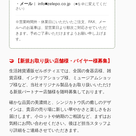
・
メール：
info■zelepo.co.jp
（■を＠に変えてくだ
さい）
※営業時間外・休業日にいただいたご注文、FAX、メー
ルへのお返事は、翌営業日より順次ご対応させていただ
きます。予めご了承いただけますようお願い申し上げま
す。
🤝 【新規お取り扱い店舗様・バイヤー様募集】
生活雑貨通販ゼルポティエでは、全国の食器店様、雑
貨店様、インテリアショップ様、ミュージアムショッ
プ様など、当社オリジナル製品をお取り扱いいただけ
る新規パートナー店舗様を随時募集しております。
確かな品質の美濃焼と、シンジカトウ氏の癒しのデザ
インは、貴店の売り場に新しい華やかさと楽しさをお
届けします。小ロットや納期のご相談など、まずはお
気軽にお問い合わせください。後ほど担当スタッフよ
り詳細をご連絡させていただきます。