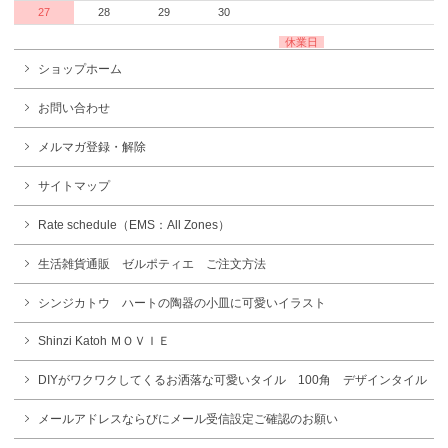
27
28
29
30
休業日
ショップホーム
お問い合わせ
メルマガ登録・解除
サイトマップ
Rate schedule（EMS：All Zones）
生活雑貨通販 ゼルポティエ ご注文方法
シンジカトウ ハートの陶器の小皿に可愛いイラスト
Shinzi Katoh ＭＯＶＩＥ
DIYがワクワクしてくるお洒落な可愛いタイル 100角 デザインタイル
メールアドレスならびにメール受信設定ご確認のお願い