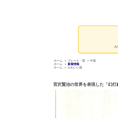
A
ホーム
>
プレート・皿
>
中皿
ホーム
>
新着情報
ホーム
>
かわいい器
宮沢賢治の世界を表現した「幻灯劇場