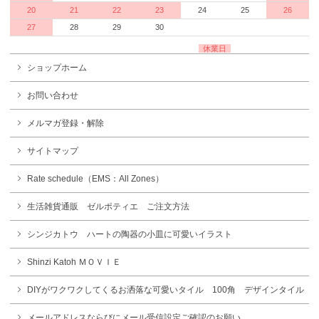
20
21
22
23
24
25
26
27
28
29
30
休業日
ショップホーム
お問い合わせ
メルマガ登録・解除
サイトマップ
Rate schedule（EMS：All Zones）
生活雑貨通販 ゼルポティエ ご注文方法
シンジカトウ ハートの陶器の小皿に可愛いイラスト
Shinzi Katoh ＭＯＶＩＥ
DIYがワクワクしてくるお洒落な可愛いタイル 100角 デザインタイル
メールアドレスならびにメール受信設定ご確認のお願い