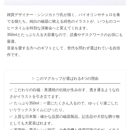
雑貨デザイナー・シンジカトウ氏が描く、バイオリンやチェロを奏
でる猫たち。純白の磁器に映える紺色のイラストが、いつものコー
ヒータイムを特別な演奏会へと変えてくれます。
350mlとたっぷり入る大容量
なので、読書やデスクワークのお供にも
最適。
音楽を愛する方へのギフトとして、世代を問わず選ばれている自信
作です。
✨ このマグカップが選ばれる4つの理由
✅
こだわりの白磁
：美濃焼の伝統が生み出す、透き通るような白
さがイラストを引き立てます。
✅
たっぷり350ml
：一度にたくさん入るので、ゆっくり過ごした
いリラックスタイムにぴったり。
✅
上質な日本製
：確かな品質の磁器製品。記念品や大切な贈り物
としても大変喜ばれます。
✅
実用的
：電子レンジ対応。※食洗機も使用可能ですが、イラス