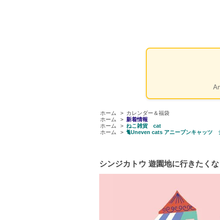
A
ホーム
>
カレンダー＆福袋
ホーム
>
新着情報
ホーム
>
ねこ雑貨 cat
ホーム
>
🐈Uneven cats アニーブンキャッツ
シンジカトウ 遊園地に行きたくな