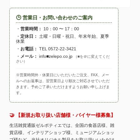
🕒 営業日・お問い合わせのご案内
・
営業時間：
10：00 〜 17：00
・
定休日：
土曜・日曜・祝日、年末年始、夏季
休業
・
お電話：
TEL 0572-22-3421
・
メール：
info■zelepo.co.jp
（■を＠に変えてくだ
さい）
※営業時間外・休業日にいただいたご注文、FAX、メー
ルへのお返事は、翌営業日より順次ご対応させていただ
きます。予めご了承いただけますようお願い申し上げま
す。
🤝 【新規お取り扱い店舗様・バイヤー様募集】
生活雑貨通販ゼルポティエでは、全国の食器店様、雑
貨店様、インテリアショップ様、ミュージアムショッ
プ様など、当社オリジナル製品をお取り扱いいただけ