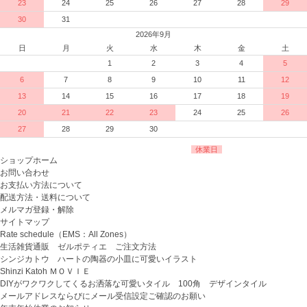
23
24
25
26
27
28
29
30
31
2026年9月
日
月
火
水
木
金
土
1
2
3
4
5
6
7
8
9
10
11
12
13
14
15
16
17
18
19
20
21
22
23
24
25
26
27
28
29
30
休業日
ショップホーム
お問い合わせ
お支払い方法について
配送方法・送料について
メルマガ登録・解除
サイトマップ
Rate schedule（EMS：All Zones）
生活雑貨通販 ゼルポティエ ご注文方法
シンジカトウ ハートの陶器の小皿に可愛いイラスト
Shinzi Katoh ＭＯＶＩＥ
DIYがワクワクしてくるお洒落な可愛いタイル 100角 デザインタイル
メールアドレスならびにメール受信設定ご確認のお願い