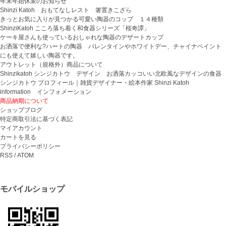
年末年始休業のお知らせ
Shinzi Katoh おもてなしレスト 箸置きこざら
きっとお気に入りが見つかる可愛い陶器のコップ １４種類
ShinziKatoh こころ落ち着く和食器シリーズ「桜奇譚」
ケーキ屋さんも使っているおしゃれな陶器のデザートカップ
お洒落で便利な?ハートの陶器 バレンタインやホワイトデー、チャイナペイント
にも使えて嬉しい陶器です。
アウトレット（規格外）商品について
Shinzikatoh シンジカトウ デザイン お洒落カッコいい北欧風なデザインの食器
シンジカトウ プロフィール｜雑貨デザイナー・絵本作家 Shinzi Katoh
information インフォメーション
商品納期について
ショップブログ
特定商取引法に基づく表記
マイアカウント
カートを見る
プライバシーポリシー
RSS
/
ATOM
モバイルショップ