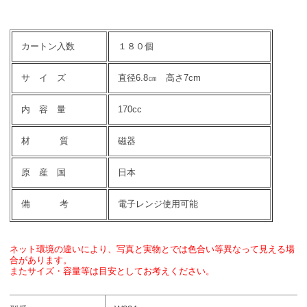
カートン入数
１８０個
サ イ ズ
直径6.8㎝ 高さ7cm
内 容 量
170cc
材 質
磁器
原 産 国
日本
備 考
電子レンジ使用可能
ネット環境の違いにより、写真と実物とでは色合い等異なって見える場
合があります。
またサイズ・容量等は目安としてお考えください。