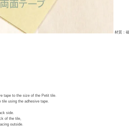
材質：磁
tape to the size of the Petit tile.
 tile using the adhesive tape.
ack side.
 of the tile,
facing outside.