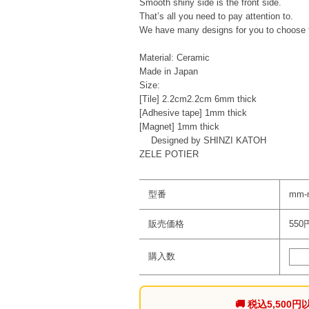
Smooth shiny side is the front side.
That’s all you need to pay attention to.
We have many designs for you to choose 
Material: Ceramic
Made in Japan
Size:
[Tile] 2.2cm2.2cm 6mm thick
[Adhesive tape] 1mm thick
[Magnet] 1mm thick
Designed by SHINZI KATOH
ZELE POTIER
型番
mm-m
販売価格
550
購入数
🚚 税込5,50