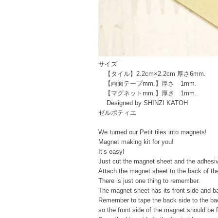
サイズ
【タイル】2.2cm×2.2cm 厚さ6mm.
【両面テープmm.】厚さ 1mm.
【マグネットmm.】厚さ 1mm.
Designed by SHINZI KATOH
ゼルポティエ
We turned our Petit tiles into magnets!
Magnet making kit for you!
It’s easy!
Just cut the magnet sheet and the adhesive 
Attach the magnet sheet to the back of the
There is just one thing to remember.
The magnet sheet has its front side and b
Remember to tape the back side to the back
so the front side of the magnet should be 