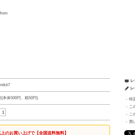
from.
レ
tkit7
レ
円(本体500円、税50円)
特
こ
こ
買
0円以上のお買い上げで
【全国送料無料】