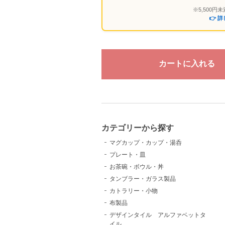
※5,500
👉 
カテゴリーから探す
マグカップ・カップ・湯呑
プレート・皿
お茶碗・ボウル・丼
タンブラー・ガラス製品
カトラリー・小物
布製品
デザインタイル アルファベットタ
イル