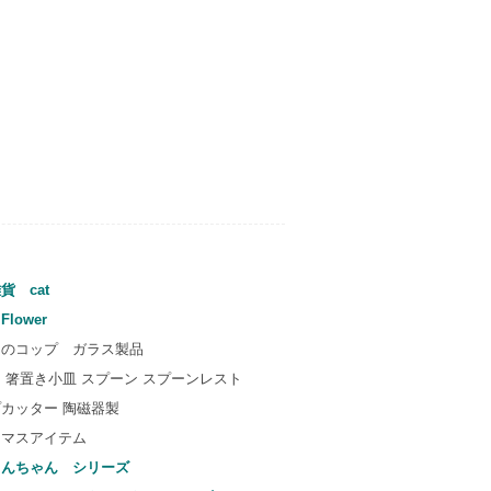
貨 cat
lower
スのコップ ガラス製品
 箸置き小皿 スプーン スプーンレスト
カッター 陶磁器製
スマスアイテム
きんちゃん シリーズ