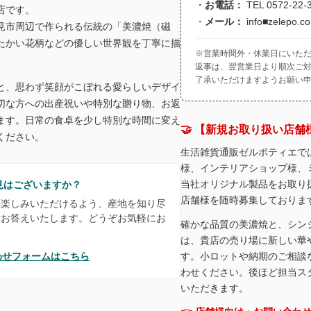
・
お電話：
TEL 0572-22-
店です。
・
メール：
info■zelepo.co
見市周辺で作られる伝統の「美濃焼（磁
たかい花柄などの優しい世界観を丁寧に描
※営業時間外・休業日にいただ
返事は、翌営業日より順次ご
了承いただけますようお願い
と、思わず笑顔がこぼれる愛らしいデザイ
切な方への出産祝いや特別な贈り物、お返
ます。日常の食卓を少し特別な時間に変え
🤝 【新規お取り扱い店
ください。
生活雑貨通販ゼルポティエで
様、インテリアショップ様、
当社オリジナル製品をお取り
見はございますか？
店舗様を随時募集しておりま
お楽しみいただけるよう、産地を知り尽
意お答えいたします。どうぞお気軽にお
確かな品質の美濃焼と、シン
は、貴店の売り場に新しい華
わせフォームはこちら
す。小ロットや納期のご相談
わせください。後ほど担当ス
いただきます。