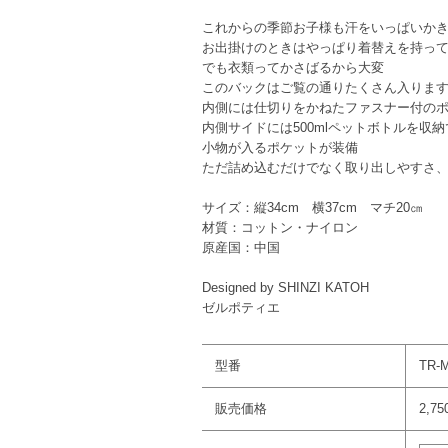
これからの季節お子様も汗をいっぱいか
お出掛けのときはやっぱり着替えを持っ
でも衣類ってかさばるから大変
このバックはご覧の通りたくさん入りま
内側には仕切りをかねたファスナー付の
内側サイドには500mlペットボトルを収
小物が入るポケットが装備
ただ詰め込むだけでなく取り出しやすさ
サイズ：縦34cm 横37cm マチ20㎝
材質：コットン・ナイロン
原産国：中国
Designed by SHINZI KATOH
ゼルポティエ
型番
TR-
販売価格
2,7