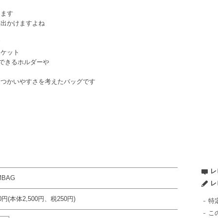
きます
て出かけますよね
す
ポケット
納できるホルダーや
、つかいやすさを考えたバッグです
レ
MBAG
レ
50円(本体2,500円、税250円)
特
こ