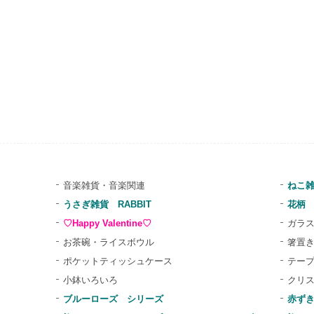
音楽雑貨・音楽関連
ねこ雑
うさぎ雑貨 RABBIT
花柄 F
♡Happy Valentine♡
ガラ
お茶碗・ライスボウル
箸置き
ポケットティッシュケース
テープ
小鉢いろいろ
クリ
ブルーローズ シリーズ
赤ず