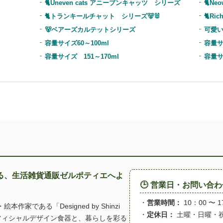
🐈Uneven cats アニーブンキャッツ シリーズ
🐈N
🐈トランキールチャット シリーズ🐻🐰
🐈Ri
🐻ベアーズカルテットシリーズ
可愛
容量サイズ60～100ml
容量サ
容量サイズ 151～170ml
容量サ
る、生活雑貨通販ゼルポティエへよ
🕒 営業日・お問い合
・
営業時間：
10：00 〜 1
家である「Designed by Shinzi
・
定休日：
土曜・日曜・
オフィシャルデザイン食器と、暮らしを彩る