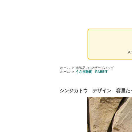
A
ホーム
>
布製品
>
マザーズバッグ
ホーム
>
うさぎ雑貨 RABBIT
シンジカトウ デザイン 容量たっぷ