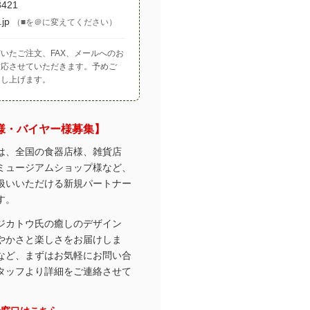
3421
.jp
（■を＠に変えてください）
いたご注文、FAX、メールへのお
対応させていただきます。予めご
申し上げます。
舗様・バイヤー様募集】
は、全国の食器店様、雑貨店
ミュージアムショップ様など、
扱いいただける新規パートナー
す。
ジカトウ氏の癒しのデザイン
やかさと楽しさをお届けしま
など、まずはお気軽にお問い合
タッフより詳細をご連絡させて