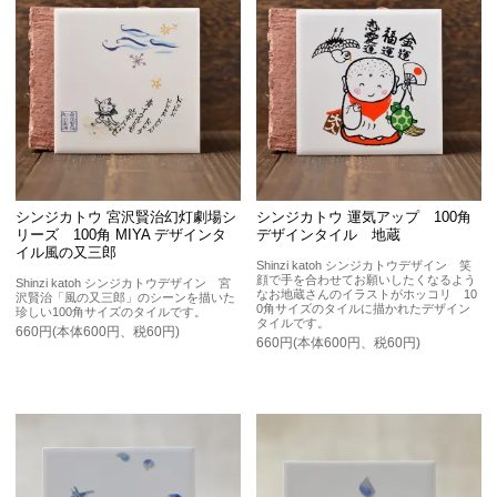
シンジカトウ 宮沢賢治幻灯劇場シ
シンジカトウ 運気アップ 100角
リーズ 100角 MIYA デザインタ
デザインタイル 地蔵
イル風の又三郎
Shinzi katoh シンジカトウデザイン 笑
顔で手を合わせてお願いしたくなるよう
Shinzi katoh シンジカトウデザイン 宮
なお地蔵さんのイラストがホッコリ 10
沢賢治「風の又三郎」のシーンを描いた
0角サイズのタイルに描かれたデザイン
珍しい100角サイズのタイルです。
タイルです。
660円(本体600円、税60円)
660円(本体600円、税60円)