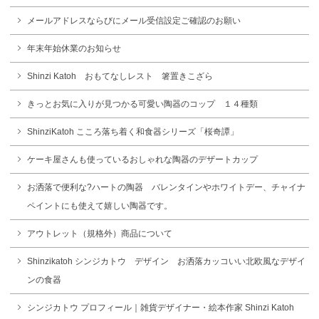
メールアドレスならびにメール受信設定ご確認のお願い
年末年始休業のお知らせ
Shinzi Katoh おもてなしレスト 箸置きこざら
きっとお気に入りが見つかる可愛い陶器のコップ １４種類
ShinziKatoh こころ落ち着く和食器シリーズ「桜奇譚」
ケーキ屋さんも使っているおしゃれな陶器のデザートカップ
お洒落で便利な?ハートの陶器 バレンタインやホワイトデー、チャイナ
ペイントにも使えて嬉しい陶器です。
アウトレット（規格外）商品について
Shinzikatoh シンジカトウ デザイン お洒落カッコいい北欧風なデザイ
ンの食器
シンジカトウ プロフィール｜雑貨デザイナー・絵本作家 Shinzi Katoh