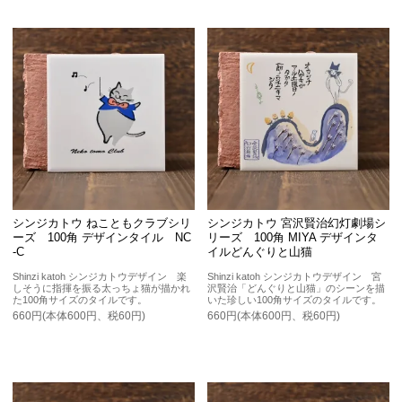
シンジカトウ ねこともクラブシリ
シンジカトウ 宮沢賢治幻灯劇場シ
ーズ 100角 デザインタイル NC
リーズ 100角 MIYA デザインタ
-C
イルどんぐりと山猫
Shinzi katoh シンジカトウデザイン 楽
Shinzi katoh シンジカトウデザイン 宮
しそうに指揮を振る太っちょ猫が描かれ
沢賢治「どんぐりと山猫」のシーンを描
た100角サイズのタイルです。
いた珍しい100角サイズのタイルです。
660円(本体600円、税60円)
660円(本体600円、税60円)