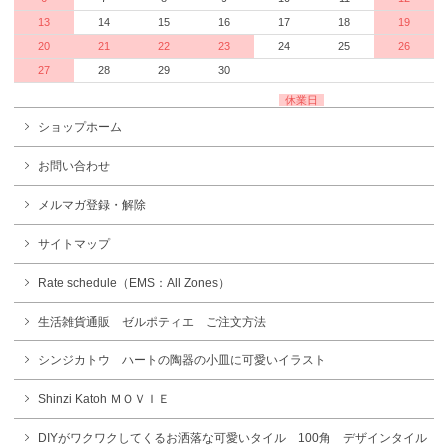
13
14
15
16
17
18
19
20
21
22
23
24
25
26
27
28
29
30
休業日
ショップホーム
お問い合わせ
メルマガ登録・解除
サイトマップ
Rate schedule（EMS：All Zones）
生活雑貨通販 ゼルポティエ ご注文方法
シンジカトウ ハートの陶器の小皿に可愛いイラスト
Shinzi Katoh ＭＯＶＩＥ
DIYがワクワクしてくるお洒落な可愛いタイル 100角 デザインタイル