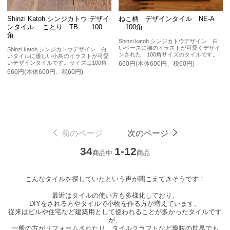
Shinzi Katoh シンジカトウ デザイ
ねこ柄 デザインタイル NE-A
ンタイル ことり TB 100
100角
角
Shinzi katoh シンジカトウデザイン 白
いベースに猫のイラストが可愛くデザイ
Shinzi katoh シンジカトウデザイン 白
ンされた 100角サイズのタイルです。
いタイルに優しい小鳥のイラストが可愛
いデザインタイルです。サイズは100角
660円(本体600円、税60円)
660円(本体600円、税60円)
前のページ
次のページ
34
1-12
商品中
商品
こんなタイルを探していたという声が聞こえてきそうです！
最近はタイルの使い方も多様化しており、
DIYをされる方やタイルで小物を作る方が増えています。
従来はビルや住宅など建築用として使われることが多かったタイルです
が、
一般の方がリフォームされたり、タイルクラフトなど趣味の世界でも