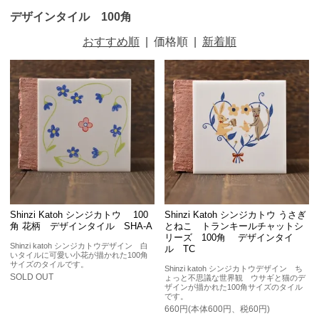
デザインタイル 100角
おすすめ順
|
価格順
|
新着順
Shinzi Katoh シンジカトウ 100
Shinzi Katoh シンジカトウ うさぎ
角 花柄 デザインタイル SHA-A
とねこ トランキールチャットシ
リーズ 100角 デザインタイ
Shinzi katoh シンジカトウデザイン 白
ル TC
いタイルに可愛い小花が描かれた100角
サイズのタイルです。
Shinzi katoh シンジカトウデザイン ち
SOLD OUT
ょっと不思議な世界観 ウサギと猫のデ
ザインが描かれた100角サイズのタイル
です。
660円(本体600円、税60円)