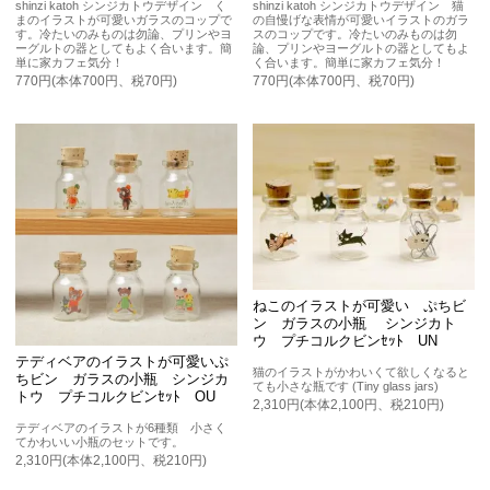
shinzi katoh シンジカトウデザイン く
shinzi katoh シンジカトウデザイン 猫
まのイラストが可愛いガラスのコップで
の自慢げな表情が可愛いイラストのガラ
す。冷たいのみものは勿論、プリンやヨ
スのコップです。冷たいのみものは勿
ーグルトの器としてもよく合います。簡
論、プリンやヨーグルトの器としてもよ
単に家カフェ気分！
く合います。簡単に家カフェ気分！
770円(本体700円、税70円)
770円(本体700円、税70円)
ねこのイラストが可愛い ぷちビ
ン ガラスの小瓶 シンジカト
ウ プチコルクビンｾｯﾄ UN
テディベアのイラストが可愛いぷ
猫のイラストがかわいくて欲しくなると
ちビン ガラスの小瓶 シンジカ
ても小さな瓶です (Tiny glass jars)
トウ プチコルクビンｾｯﾄ OU
2,310円(本体2,100円、税210円)
テディベアのイラストが6種類 小さく
てかわいい小瓶のセットです。
2,310円(本体2,100円、税210円)