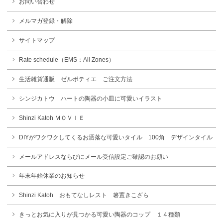
お問い合わせ
メルマガ登録・解除
サイトマップ
Rate schedule（EMS：All Zones）
生活雑貨通販 ゼルポティエ ご注文方法
シンジカトウ ハートの陶器の小皿に可愛いイラスト
Shinzi Katoh ＭＯＶＩＥ
DIYがワクワクしてくるお洒落な可愛いタイル 100角 デザインタイル
メールアドレスならびにメール受信設定ご確認のお願い
年末年始休業のお知らせ
Shinzi Katoh おもてなしレスト 箸置きこざら
きっとお気に入りが見つかる可愛い陶器のコップ １４種類