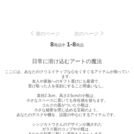
前のページ
次のページ
8
1-8
商品中
商品
日常に溶け込むアートの魔法
ここには、あなたのクリエイティブな心をくすぐるアイテムが揃ってい
ます。
友人や家族へのギフト選びにも最適で、
受け取った人を笑顔にすること間違いなし。
直径2.3cm、高さ3.5cmの小瓶は、
小さなスペースに置いても存在感を放ちます。
コルクの蓋がついた小瓶は、
小さな秘密を閉じ込める宝箱のよう。
あなたのデスクや棚を、話題の中心にするアイテムです。
シンジカトウさんのデザインが施された
ガラス製のコップや小瓶は、
あなたの日常に新しい息吹をもたらします。