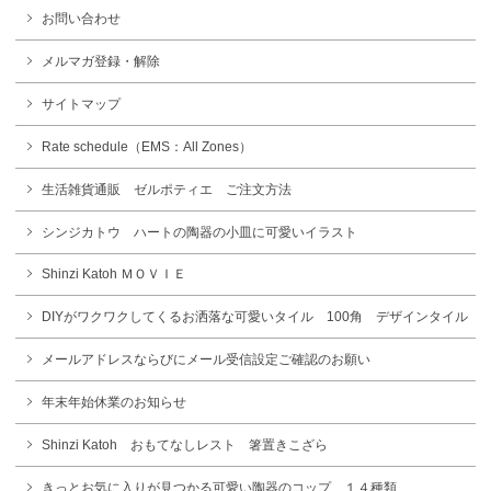
お問い合わせ
メルマガ登録・解除
サイトマップ
Rate schedule（EMS：All Zones）
生活雑貨通販 ゼルポティエ ご注文方法
シンジカトウ ハートの陶器の小皿に可愛いイラスト
Shinzi Katoh ＭＯＶＩＥ
DIYがワクワクしてくるお洒落な可愛いタイル 100角 デザインタイル
メールアドレスならびにメール受信設定ご確認のお願い
年末年始休業のお知らせ
Shinzi Katoh おもてなしレスト 箸置きこざら
きっとお気に入りが見つかる可愛い陶器のコップ １４種類