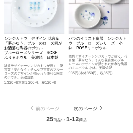
シンジカトウ デザイン 花言葉
バラのイラスト食器 シンジカト
「夢かなう」ブルーのローズ柄が
ウ ブルーローズシリーズ 小
お洒落な陶器のボウル
鉢 ROSEミニボウル
ブルーローズシリーズ ROSE
雑貨デザイナーシンジカトウが描く、花
ふりるボウル 美濃焼 日本製
言葉「夢かなう」そんな花言葉のブルー
ローズのデザインが描かれた便利な陶器
雑貨デザイナーシンジカトウが描く、花
のミニボウル 小鉢。美濃焼製
言葉「夢かなう」そんな花言葉のブルー
935円(本体850円、税85円)
ローズのデザインが描かれた便利な陶器
のボウル。美濃焼製
1,320円(本体1,200円、税120円)
前のページ
次のページ
25
1-12
商品中
商品