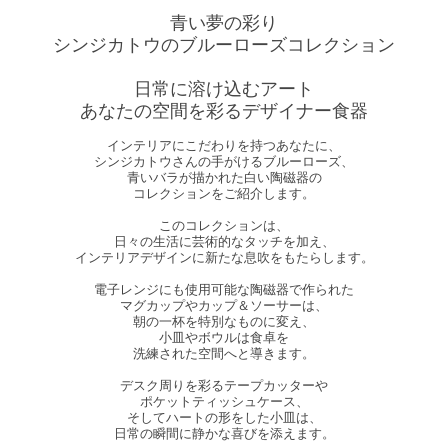
青い夢の彩り
シンジカトウのブルーローズコレクション
日常に溶け込むアート
あなたの空間を彩るデザイナー食器
インテリアにこだわりを持つあなたに、
シンジカトウさんの手がけるブルーローズ、
青いバラが描かれた白い陶磁器の
コレクションをご紹介します。
このコレクションは、
日々の生活に芸術的なタッチを加え、
インテリアデザインに新たな息吹をもたらします。
電子レンジにも使用可能な陶磁器で作られた
マグカップやカップ＆ソーサーは、
朝の一杯を特別なものに変え、
小皿やボウルは食卓を
洗練された空間へと導きます。
デスク周りを彩るテープカッターや
ポケットティッシュケース、
そしてハートの形をした小皿は、
日常の瞬間に静かな喜びを添えます。