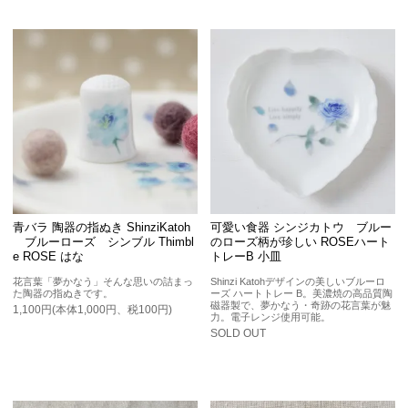
青バラ 陶器の指ぬき ShinziKatoh
可愛い食器 シンジカトウ ブルー
ブルーローズ シンブル Thimbl
のローズ柄が珍しい ROSEハート
e ROSE はな
トレーB 小皿
花言葉「夢かなう」そんな思いの詰まっ
Shinzi Katohデザインの美しいブルーロ
た陶器の指ぬきです。
ーズ ハートトレー B。美濃焼の高品質陶
磁器製で、夢かなう・奇跡の花言葉が魅
1,100円(本体1,000円、税100円)
力。電子レンジ使用可能。
SOLD OUT