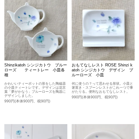
Shinzikatoh シンジカトウ ブルー
おもてなしレスト ROSE Shinzi k
ローズ ティートレー 小皿各
atoh シンジカトウ デザイン ブ
種
ルーローズ 小皿
かわいいティーポットの形をした陶磁器
何に使うの？って思わせる形状。小皿と
の小皿ティートレです。デザインは花言
箸置き・スプーンレストがこれ一つで事
葉「夢がかなう」ブルーローズを陶器に
がたりる。便利なおもてなしレスト。
デザインしました。
990円(本体900円、税90円)
990円(本体900円、税90円)