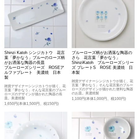
Shinzi Katoh シンジカトウ 花言
ブルーローズ柄がお洒落な陶器の
葉「夢かなう」ブルーのローズ柄
さら 花言葉「夢かなう」
がお洒落な陶器の長皿
ShinziKatoh ブルーローズシリー
ブルーローズシリーズ ROSEア
ズ プレートS ROSE 美濃焼 日
ルファプレート 美濃焼 日本
本製
製
雑貨デザイナーシンジカトウが描く、花
言葉「夢かなう」そんな花言葉のブルー
雑貨デザイナーシンジカトウが描く、花
ローズのデザインが描かれた便利な陶器
言葉「夢かなう」そんな花言葉のブルー
のお皿。美濃焼製
ローズのデザインが描かれた陶器の長
皿。美濃焼製
1,100円(本体1,000円、税100円)
1,650円(本体1,500円、税150円)