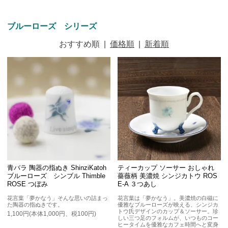
ブルーローズ シリーズ
おすすめ順
|
価格順
|
新着順
青バラ 陶器の指ぬき ShinziKatoh
ティーカップ ソーサー おしゃれ
ブルーローズ シンブル Thimble
薔薇柄 美濃焼 シンジカトウ ROS
ROSE つぼみ
E-A ３つあし
花言葉「夢かなう」そんな思いの詰まっ
花言葉は「夢かなう」。美濃焼の白磁に
た陶器の指ぬきです。
優雅なブルーローズが映える、シンジカ
トウ氏デザインのカップ＆ソーサー。珍
1,100円(本体1,000円、税100円)
しい三つ足のフォルムが、いつものコー
ヒータイムを優雅なカフェ時間へと変身