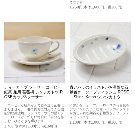
させます。
1,760円(本体1,600円、税160円)
ティーカップ ソーサー コーヒー
青いバラのイラストがお洒落な石
紅茶 兼用 薔薇柄 シンジカトウ R
鹸置き ソープディッシュ ROSE
OSEカップ&ソーサー
Shinzi Katoh シンジカトウ
「コーヒーか紅茶か」で器を迷う必要は
「夢かなう」 ブルーローズの花言葉を
ありません。一客で両方に対応できる機
デザインしたような青いバラのイラスト
能的な美濃焼。シンジカトウ氏の描くブ
がおしゃれな陶器の石鹸置き、ソープデ
ルーローズが、忙しい毎日に「自分を慈
ィッシュです。
しむ」ひとときを運びます。
1,100円(本体1,000円、税100円)
1,760円(本体1,600円、税160円)