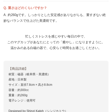
Q. 重さはどのくらいですか？
A. 約260gです。しっかりとした安定感がありながらも、重すぎない絶
妙なバランスで仕上げた美濃焼です。
忙しくストレスを感じやすい毎日の中で、
このマグカップがあなたにとっての
「癒やし」になりますように。
温かみのある白磁の器で、
心安らぐ時間をお過ごしください。
【商品詳細】
材質：磁器（岐阜県・美濃焼）
産地：日本製
サイズ：直径7.8cm × 高さ8.8cm
容量：約300cc
重量：約260g
電子レンジ：使用可
Designed by Shinzi Katoh（シンジカトウ）