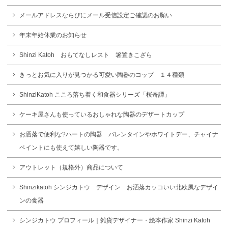
メールアドレスならびにメール受信設定ご確認のお願い
年末年始休業のお知らせ
Shinzi Katoh おもてなしレスト 箸置きこざら
きっとお気に入りが見つかる可愛い陶器のコップ １４種類
ShinziKatoh こころ落ち着く和食器シリーズ「桜奇譚」
ケーキ屋さんも使っているおしゃれな陶器のデザートカップ
お洒落で便利な?ハートの陶器 バレンタインやホワイトデー、チャイナ
ペイントにも使えて嬉しい陶器です。
アウトレット（規格外）商品について
Shinzikatoh シンジカトウ デザイン お洒落カッコいい北欧風なデザイ
ンの食器
シンジカトウ プロフィール｜雑貨デザイナー・絵本作家 Shinzi Katoh