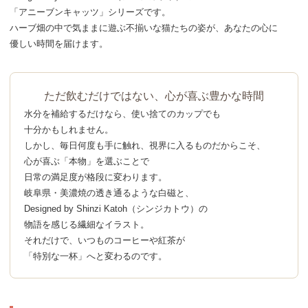
「アニーブンキャッツ」シリーズです。
ハーブ畑の中で気ままに遊ぶ
不揃いな猫たちの姿が、
あなたの心に
優しい時間を届けます。
ただ飲むだけではない、心が喜ぶ豊かな時間
水分を補給するだけなら、
使い捨てのカップでも
十分かもしれません。
しかし、毎日何度も手に触れ、
視界に入るものだからこそ、
心が喜ぶ「本物」を選ぶことで
日常の満足度が格段に変わります。
岐阜県・美濃焼の
透き通るような白磁と、
Designed by Shinzi Katoh
（シンジカトウ）の
物語を感じる繊細なイラスト。
それだけで、
いつものコーヒーや紅茶が
「特別な一杯」へと変わるのです。