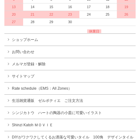
13
14
15
16
17
18
19
20
21
22
23
24
25
26
27
28
29
30
休業日
ショップホーム
お問い合わせ
メルマガ登録・解除
サイトマップ
Rate schedule（EMS：All Zones）
生活雑貨通販 ゼルポティエ ご注文方法
シンジカトウ ハートの陶器の小皿に可愛いイラスト
Shinzi Katoh ＭＯＶＩＥ
DIYがワクワクしてくるお洒落な可愛いタイル 100角 デザインタイル