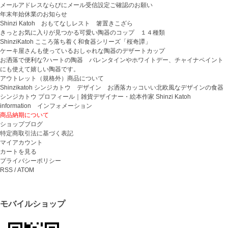
メールアドレスならびにメール受信設定ご確認のお願い
年末年始休業のお知らせ
Shinzi Katoh おもてなしレスト 箸置きこざら
きっとお気に入りが見つかる可愛い陶器のコップ １４種類
ShinziKatoh こころ落ち着く和食器シリーズ「桜奇譚」
ケーキ屋さんも使っているおしゃれな陶器のデザートカップ
お洒落で便利な?ハートの陶器 バレンタインやホワイトデー、チャイナペイント
にも使えて嬉しい陶器です。
アウトレット（規格外）商品について
Shinzikatoh シンジカトウ デザイン お洒落カッコいい北欧風なデザインの食器
シンジカトウ プロフィール｜雑貨デザイナー・絵本作家 Shinzi Katoh
information インフォメーション
商品納期について
ショップブログ
特定商取引法に基づく表記
マイアカウント
カートを見る
プライバシーポリシー
RSS
/
ATOM
モバイルショップ