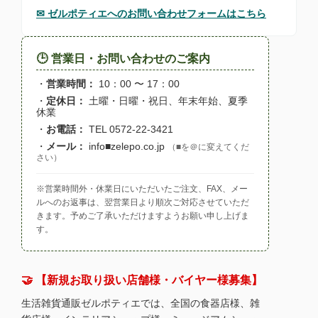
✉ ゼルポティエへのお問い合わせフォームはこちら
🕒 営業日・お問い合わせのご案内
・
営業時間：
10：00 〜 17：00
・
定休日：
土曜・日曜・祝日、年末年始、夏季
休業
・
お電話：
TEL 0572-22-3421
・
メール：
info■zelepo.co.jp
（■を＠に変えてくだ
さい）
※営業時間外・休業日にいただいたご注文、FAX、メー
ルへのお返事は、翌営業日より順次ご対応させていただ
きます。予めご了承いただけますようお願い申し上げま
す。
🤝 【新規お取り扱い店舗様・バイヤー様募集】
生活雑貨通販ゼルポティエでは、全国の食器店様、雑