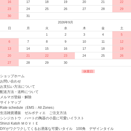
16
17
18
19
20
21
22
23
24
25
26
27
28
29
30
31
2026年9月
日
月
火
水
木
金
土
1
2
3
4
5
6
7
8
9
10
11
12
13
14
15
16
17
18
19
20
21
22
23
24
25
26
27
28
29
30
休業日
ショップホーム
お問い合わせ
お支払い方法について
配送方法・送料について
メルマガ登録・解除
サイトマップ
Rate schedule（EMS：All Zones）
生活雑貨通販 ゼルポティエ ご注文方法
シンジカトウ ハートの陶器の小皿に可愛いイラスト
Shinzi Katoh ＭＯＶＩＥ
DIYがワクワクしてくるお洒落な可愛いタイル 100角 デザインタイル