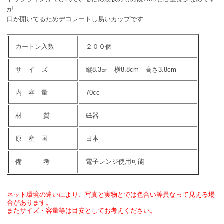
が
口が開いてるためデコレートし易いカップです
カートン入数
２００個
サ イ ズ
縦8.3㎝ 横8.8cm 高さ3.8cm
内 容 量
70cc
材 質
磁器
原 産 国
日本
備 考
電子レンジ使用可能
ネット環境の違いにより、写真と実物とでは色合い等異なって見える場
合があります。
またサイズ・容量等は目安としてお考えください。